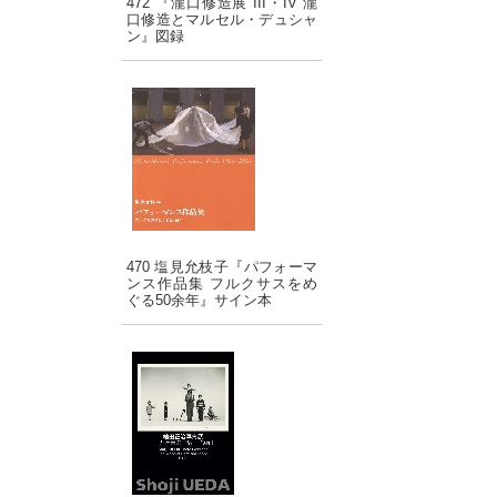
472 『瀧口修造展 III・IV 瀧
口修造とマルセル・デュシャ
ン』図録
470 塩見允枝子『パフォーマ
ンス作品集 フルクサスをめ
ぐる50余年』サイン本