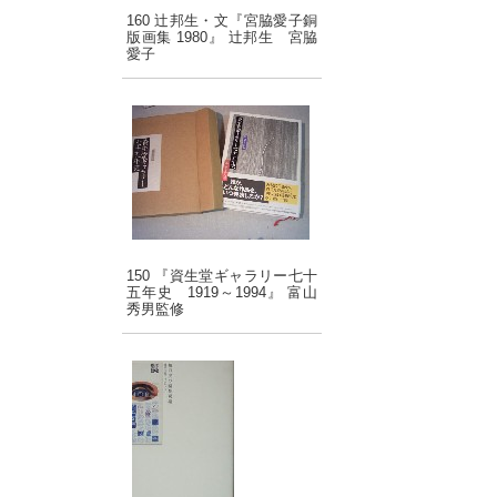
160 辻邦生・文『宮脇愛子銅
版画集 1980』 辻邦生 宮脇
愛子
150 『資生堂ギャラリー七十
五年史 1919～1994』 富山
秀男監修