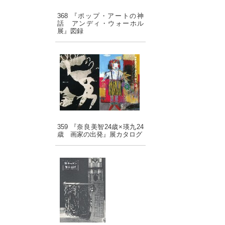
368 『ポップ・アートの神
話 アンディ・ウォーホル
展』図録
359 『奈良美智24歳×瑛九24
歳 画家の出発』展カタログ