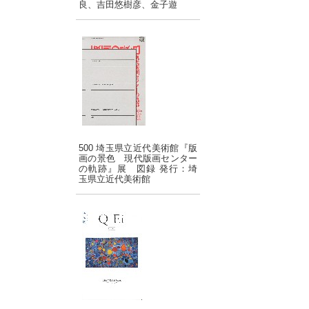
良、吉田悠樹彦、金子遊
500 埼玉県立近代美術館『版
画の景色 現代版画センター
の軌跡』展 図録 発行：埼
玉県立近代美術館