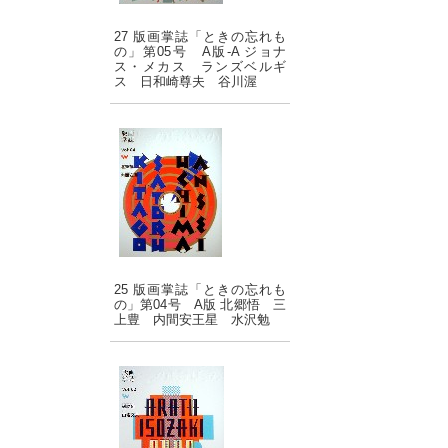
27 版画掌誌「ときの忘れも
の」第05号 A版-A ジョナ
ス・メカス ランズベルギ
ス 日和崎尊夫 谷川渥
25 版画掌誌「ときの忘れも
の」第04号 A版 北郷悟 三
上豊 内間安王星 水沢勉