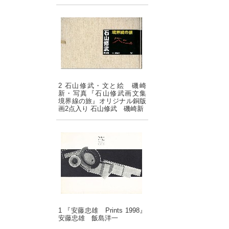
2 石山修武・文と絵 磯崎
新・写真『石山修武画文集
境界線の旅』オリジナル銅版
画2点入り 石山修武 磯崎新
1 『安藤忠雄 Prints 1998』
安藤忠雄 飯島洋一