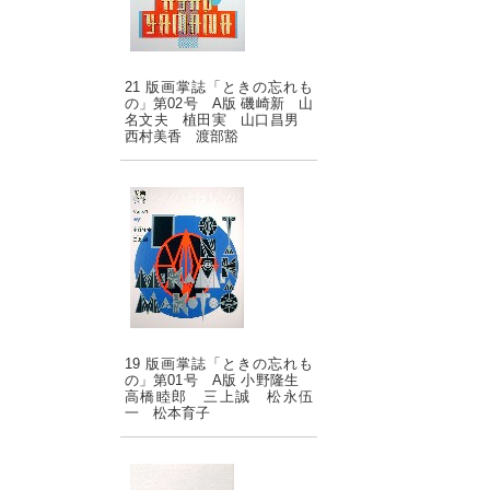
21 版画掌誌「ときの忘れも
の」第02号 A版 磯崎新 山
名文夫 植田実 山口昌男
西村美香 渡部豁
19 版画掌誌「ときの忘れも
の」第01号 A版 小野隆生
高橋睦郎 三上誠 松永伍
一 松本育子