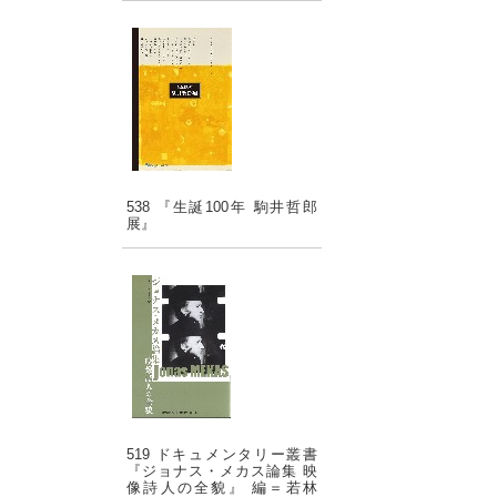
538 『生誕100年 駒井哲郎
展』
519 ドキュメンタリー叢書
『ジョナス・メカス論集 映
像詩人の全貌』 編＝若林