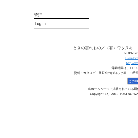
管理
Log-in
ときの忘れもの／（有）ワタヌキ 〒113
Tel 03-6
E-mail:
http://
営業時間は、11：
資料・カタログ・展覧会のお知らせ等、ご希
当ホームページに掲載されている画
Copyright（c）2019 TOKI-NO-WA