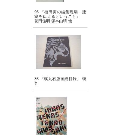
96 『植田実の編集現場―建
築を伝えるということ』
花田佳明 塚本由晴 他
36 『瑛九石版画総目録』 瑛
九