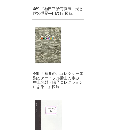
469 『植田正治写真展―光と
陰の世界―Part I』図録
449 『福井の小コレクター運
動とアートフル勝山の歩み―
中上光雄・陽子コレクション
による―』図録