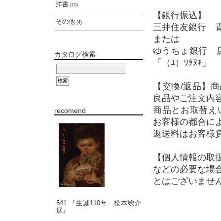
洋書
(10)
【銀行振込】
その他
(4)
三井住友銀行 青
または
ゆうちょ銀行 店
カタログ検索
「（ﾕ）ﾜﾀﾇｷ」
【交換/返品】
良品やご注文内
商品とお取替え
recomend
お客様の都合に
返送料はお客様
【個人情報の取
などの必要な場
とはございませ
541 『生誕110年 松本竣介
展』