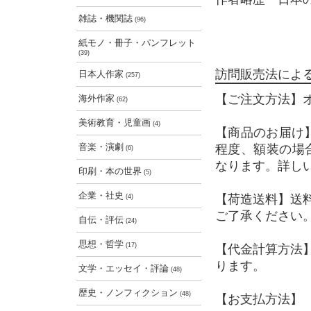
雑誌・機関誌
(96)
紙モノ・冊子・パンフレット
(39)
訪問販売法によ
日本人作家
(257)
【ご注文方法】
海外作家
(62)
美術教育・児童画
(4)
【商品のお届け
音楽・演劇
程度、額装の場
(6)
なります。詳し
印刷・本の世界
(5)
企業・社史
【荷造送料】送
(4)
ご了承ください
自伝・評伝
(24)
思想・哲学
(17)
【代金計算方法
ります。
文学・エッセイ・評論
(48)
歴史・ノンフィクション
(48)
【お支払方法】 