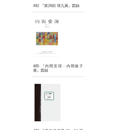
492 『第28回 瑛九展』図録
485 『内間安瑆・内間俊子
展』図録