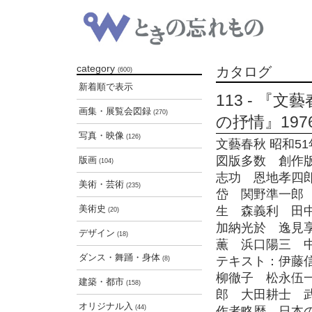
category
カタログ
(600)
新着順で表示
113 - 『
画集・展覧会図録
(270)
の抒情』197
写真・映像
(126)
文藝春秋 昭和51年 
図版多数 創作
版画
(104)
志功 恩地孝四
美術・芸術
(235)
岱 関野準一郎
美術史
生 森義利 田
(20)
加納光於 逸見
デザイン
(18)
薫 浜口陽三 
ダンス・舞踊・身体
テキスト：伊藤
(8)
柳徹子 松永伍
建築・都市
(158)
郎 大田耕士 
オリジナル入
(44)
作者略歴 日本