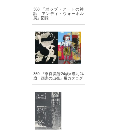
368 『ポップ・アートの神
話 アンディ・ウォーホル
展』図録
359 『奈良美智24歳×瑛九24
歳 画家の出発』展カタログ