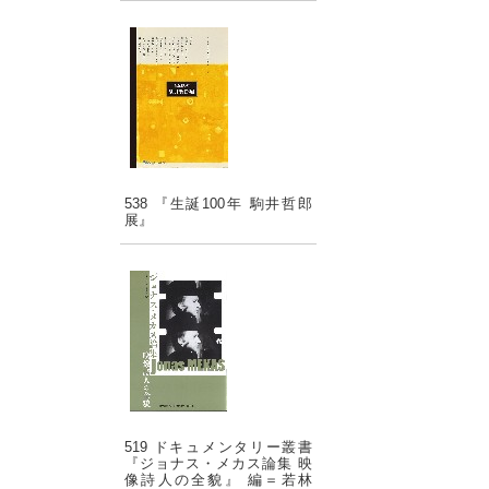
538 『生誕100年 駒井哲郎
展』
519 ドキュメンタリー叢書
『ジョナス・メカス論集 映
像詩人の全貌』 編＝若林