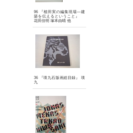
96 『植田実の編集現場―建
築を伝えるということ』
花田佳明 塚本由晴 他
36 『瑛九石版画総目録』 瑛
九