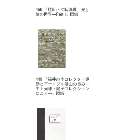
469 『植田正治写真展―光と
陰の世界―Part I』図録
449 『福井の小コレクター運
動とアートフル勝山の歩み―
中上光雄・陽子コレクション
による―』図録