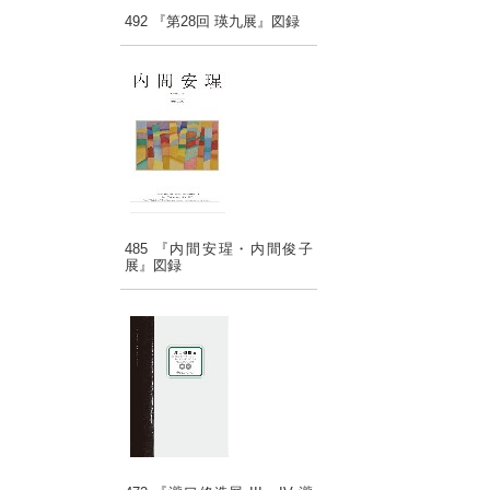
492 『第28回 瑛九展』図録
485 『内間安瑆・内間俊子
展』図録