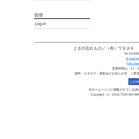
管理
Log-in
ときの忘れもの／（有）ワタヌキ 〒113
Tel 03-6
E-mail:
http://
営業時間は、11：
資料・カタログ・展覧会のお知らせ等、ご希
当ホームページに掲載されている画
Copyright（c）2019 TOKI-NO-WA