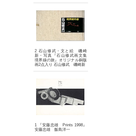
2 石山修武・文と絵 磯崎
新・写真『石山修武画文集
境界線の旅』オリジナル銅版
画2点入り 石山修武 磯崎新
1 『安藤忠雄 Prints 1998』
安藤忠雄 飯島洋一