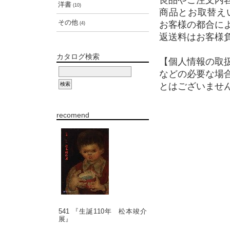
良品やご注文内
洋書
(10)
商品とお取替え
その他
お客様の都合に
(4)
返送料はお客様
カタログ検索
【個人情報の取
などの必要な場
とはございませ
recomend
541 『生誕110年 松本竣介
展』