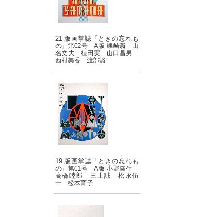
21 版画掌誌「ときの忘れも
の」第02号 A版 磯崎新 山
名文夫 植田実 山口昌男
西村美香 渡部豁
19 版画掌誌「ときの忘れも
の」第01号 A版 小野隆生
高橋睦郎 三上誠 松永伍
一 松本育子