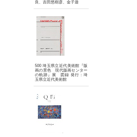
良、吉田悠樹彦、金子遊
500 埼玉県立近代美術館『版
画の景色 現代版画センター
の軌跡』展 図録 発行：埼
玉県立近代美術館