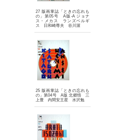
27 版画掌誌「ときの忘れも
の」第05号 A版-A ジョナ
ス・メカス ランズベルギ
ス 日和崎尊夫 谷川渥
25 版画掌誌「ときの忘れも
の」第04号 A版 北郷悟 三
上豊 内間安王星 水沢勉