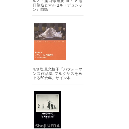
472 『瀧口修造展 III・IV 瀧
口修造とマルセル・デュシャ
ン』図録
470 塩見允枝子『パフォーマ
ンス作品集 フルクサスをめ
ぐる50余年』サイン本