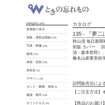
category
カタログ
(600)
新着順で表示
135 - 
画集・展覧会図録
(270)
秋山清 毎日新聞社 
写真・映像
初版 カバー 
(126)
清・森本哲郎）
版画
(104)
榛名山産業美術
美術・芸術
(235)
美術史
(20)
デザイン
(18)
訪問販売法によ
ダンス・舞踊・身体
(8)
【ご注文方法】
建築・都市
(158)
【商品のお届け
オリジナル入
(44)