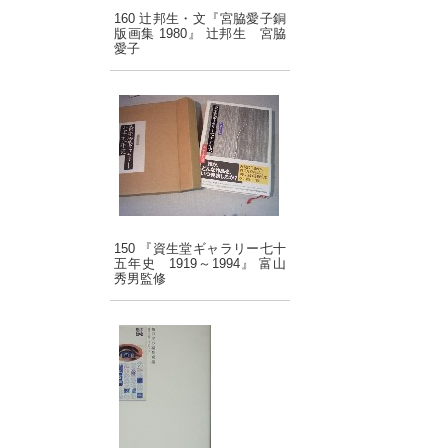
160 辻邦生・文『宮脇愛子銅
版画集 1980』 辻邦生 宮脇
愛子
150 『資生堂ギャラリー七十
五年史 1919～1994』 富山
秀男監修