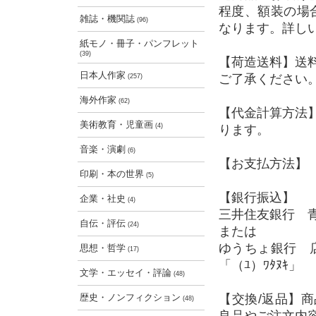
程度、額装の場
雑誌・機関誌
(96)
なります。詳し
紙モノ・冊子・パンフレット
(39)
【荷造送料】送
日本人作家
ご了承ください
(257)
海外作家
(62)
【代金計算方法
美術教育・児童画
(4)
ります。
音楽・演劇
(6)
【お支払方法】 
印刷・本の世界
(5)
【銀行振込】
企業・社史
(4)
三井住友銀行 青
自伝・評伝
(24)
または
ゆうちょ銀行 店
思想・哲学
(17)
「（ﾕ）ﾜﾀﾇｷ」
文学・エッセイ・評論
(48)
歴史・ノンフィクション
【交換/返品】
(48)