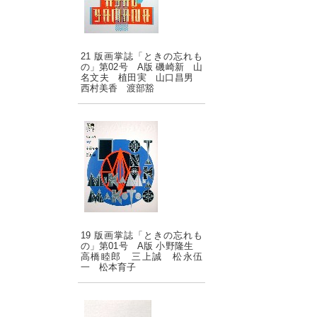
21 版画掌誌「ときの忘れも
の」第02号 A版 磯崎新 山
名文夫 植田実 山口昌男
西村美香 渡部豁
19 版画掌誌「ときの忘れも
の」第01号 A版 小野隆生
高橋睦郎 三上誠 松永伍
一 松本育子