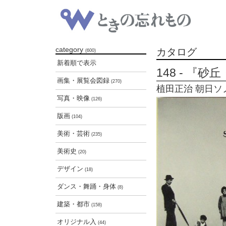
category
カタログ
(600)
新着順で表示
148 - 『
画集・展覧会図録
(270)
植田正治 朝日ソノラマ
写真・映像
(126)
版画
(104)
美術・芸術
(235)
美術史
(20)
デザイン
(18)
ダンス・舞踊・身体
(8)
建築・都市
(158)
オリジナル入
(44)