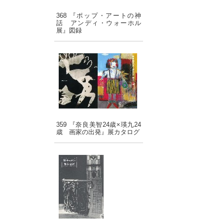
368 『ポップ・アートの神
話 アンディ・ウォーホル
展』図録
359 『奈良美智24歳×瑛九24
歳 画家の出発』展カタログ