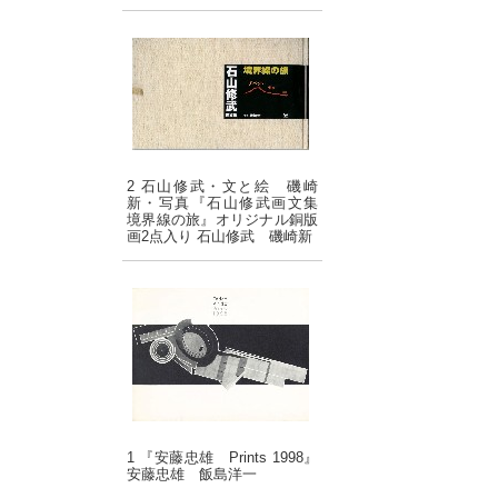
2 石山修武・文と絵 磯崎
新・写真『石山修武画文集
境界線の旅』オリジナル銅版
画2点入り 石山修武 磯崎新
1 『安藤忠雄 Prints 1998』
安藤忠雄 飯島洋一