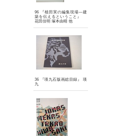
96 『植田実の編集現場―建
築を伝えるということ』
花田佳明 塚本由晴 他
36 『瑛九石版画総目録』 瑛
九