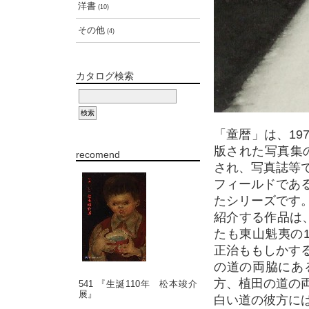
洋書
(10)
その他
(4)
カタログ検索
「童暦」は、19
版された写真集の
recomend
され、写真誌等
フィールドであ
たシリーズです
紹介する作品は
たも東山魁夷の
正治ももしかす
の道の両脇にあ
方、植田の道の
541 『生誕110年 松本竣介
展』
白い道の彼方に