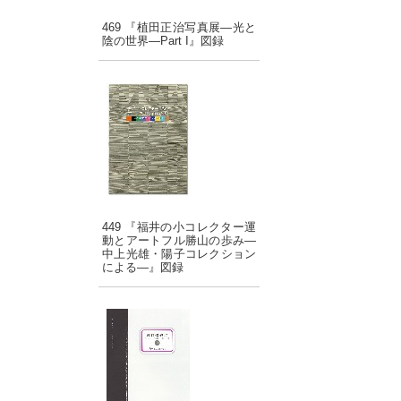
469 『植田正治写真展―光と
陰の世界―Part I』図録
449 『福井の小コレクター運
動とアートフル勝山の歩み―
中上光雄・陽子コレクション
による―』図録