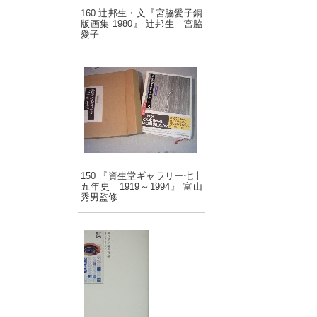
160 辻邦生・文『宮脇愛子銅
版画集 1980』 辻邦生 宮脇
愛子
150 『資生堂ギャラリー七十
五年史 1919～1994』 富山
秀男監修