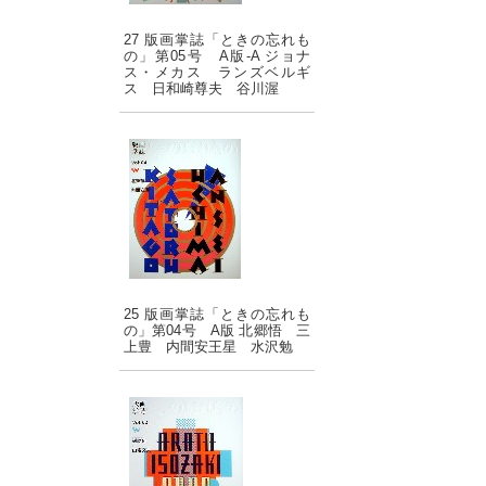
27 版画掌誌「ときの忘れも
の」第05号 A版-A ジョナ
ス・メカス ランズベルギ
ス 日和崎尊夫 谷川渥
25 版画掌誌「ときの忘れも
の」第04号 A版 北郷悟 三
上豊 内間安王星 水沢勉