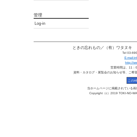
管理
Log-in
ときの忘れもの／（有）ワタヌキ 〒113
Tel 03-6
E-mail:
http://
営業時間は、11：
資料・カタログ・展覧会のお知らせ等、ご希
当ホームページに掲載されている画
Copyright（c）2019 TOKI-NO-WA