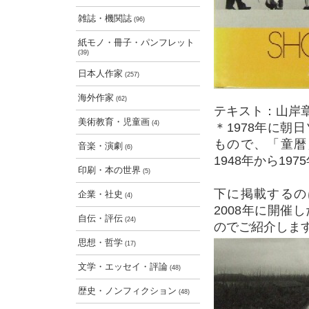
雑誌・機関誌
(96)
紙モノ・冊子・パンフレット
(39)
日本人作家
(257)
海外作家
(62)
テキスト：山岸
美術教育・児童画
(4)
＊1978年に朝
もので、「童暦
音楽・演劇
(6)
1948年から19
印刷・本の世界
(5)
下に掲載するの
企業・社史
(4)
2008年に開
自伝・評伝
(24)
のでご紹介しま
思想・哲学
(17)
文学・エッセイ・評論
(48)
歴史・ノンフィクション
(48)