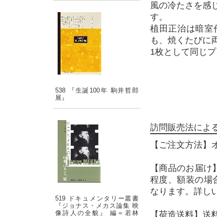
風の冷たさを感
す。
植田正治は暗室
も、焼くたびに
1枚として同じ
538 『生誕100年 駒井哲郎
展』
訪問販売法によ
【ご注文方法】
【商品のお届け
程度、額装の場
なります。詳し
519 ドキュメンタリー叢書
『ジョナス・メカス論集 映
像詩人の全貌』 編＝若林
【荷造送料】送