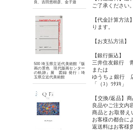
良、吉田悠樹彦、金子遊
ご了承ください
【代金計算方法
ります。
【お支払方法】 
【銀行振込】
三井住友銀行 青
500 埼玉県立近代美術館『版
画の景色 現代版画センター
または
の軌跡』展 図録 発行：埼
ゆうちょ銀行 店
玉県立近代美術館
「（ﾕ）ﾜﾀﾇｷ」
【交換/返品】
良品やご注文内
商品とお取替え
お客様の都合に
返送料はお客様