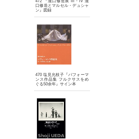
472 『瀧口修造展 III・IV 瀧
口修造とマルセル・デュシャ
ン』図録
470 塩見允枝子『パフォーマ
ンス作品集 フルクサスをめ
ぐる50余年』サイン本