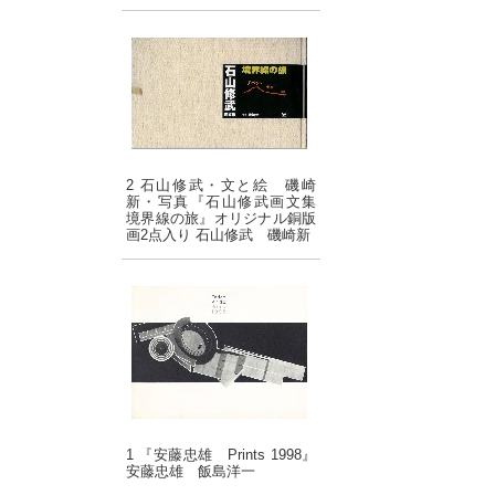
2 石山修武・文と絵 磯崎
新・写真『石山修武画文集
境界線の旅』オリジナル銅版
画2点入り 石山修武 磯崎新
1 『安藤忠雄 Prints 1998』
安藤忠雄 飯島洋一