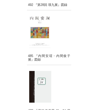
492 『第28回 瑛九展』図録
485 『内間安瑆・内間俊子
展』図録