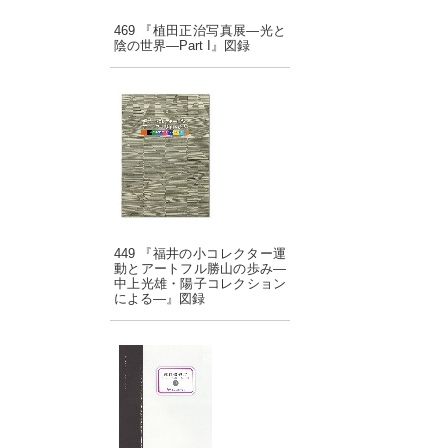
469 『植田正治写真展―光と
陰の世界―Part I』図録
449 『福井の小コレクター運
動とアートフル勝山の歩み―
中上光雄・陽子コレクション
による―』図録