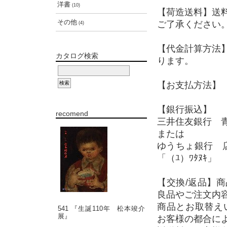
洋書
(10)
【荷造送料】送
その他
ご了承ください
(4)
【代金計算方法
カタログ検索
ります。
【お支払方法】 
【銀行振込】
recomend
三井住友銀行 青
または
ゆうちょ銀行 店
「（ﾕ）ﾜﾀﾇｷ」
【交換/返品】
良品やご注文内
商品とお取替え
541 『生誕110年 松本竣介
展』
お客様の都合に