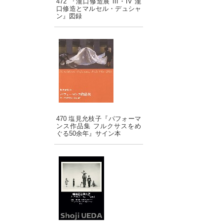
472 『瀧口修造展 III・IV 瀧
口修造とマルセル・デュシャ
ン』図録
470 塩見允枝子『パフォーマ
ンス作品集 フルクサスをめ
ぐる50余年』サイン本