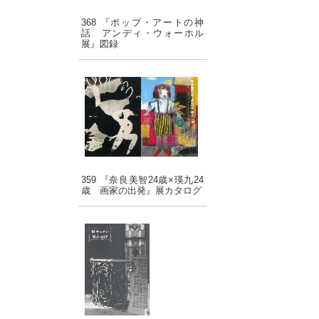
368 『ポップ・アートの神
話 アンディ・ウォーホル
展』図録
359 『奈良美智24歳×瑛九24
歳 画家の出発』展カタログ