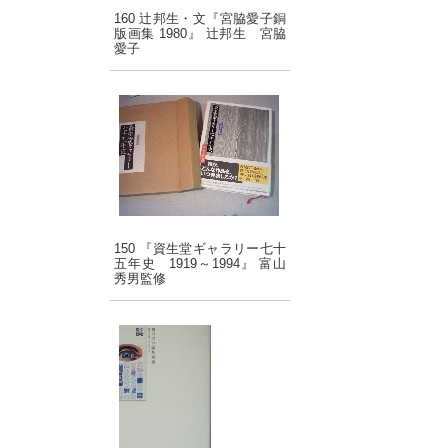
160 辻邦生・文『宮脇愛子銅
版画集 1980』 辻邦生 宮脇
愛子
150 『資生堂ギャラリー七十
五年史 1919～1994』 富山
秀男監修