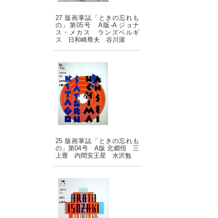
27 版画掌誌「ときの忘れも
の」第05号 A版-A ジョナ
ス・メカス ランズベルギ
ス 日和崎尊夫 谷川渥
25 版画掌誌「ときの忘れも
の」第04号 A版 北郷悟 三
上豊 内間安王星 水沢勉