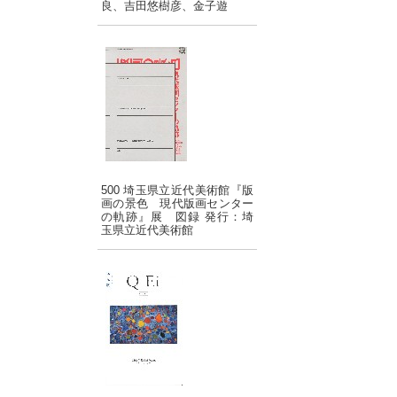
良、吉田悠樹彦、金子遊
500 埼玉県立近代美術館『版
画の景色 現代版画センター
の軌跡』展 図録 発行：埼
玉県立近代美術館