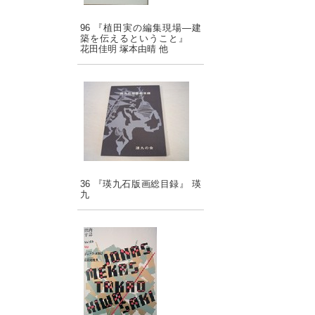
96 『植田実の編集現場―建
築を伝えるということ』
花田佳明 塚本由晴 他
36 『瑛九石版画総目録』 瑛
九