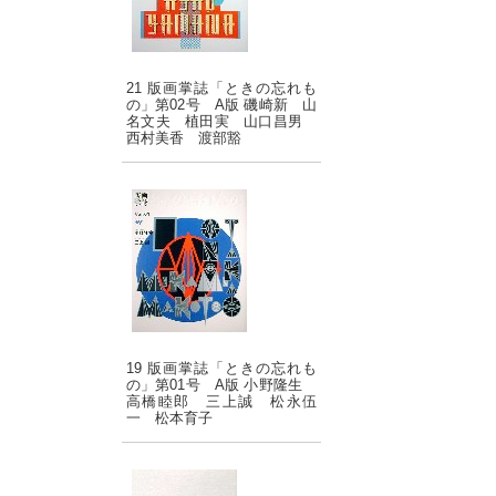
21 版画掌誌「ときの忘れも
の」第02号 A版 磯崎新 山
名文夫 植田実 山口昌男
西村美香 渡部豁
19 版画掌誌「ときの忘れも
の」第01号 A版 小野隆生
高橋睦郎 三上誠 松永伍
一 松本育子