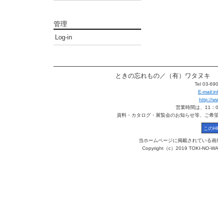
管理
Log-in
ときの忘れもの／（有）ワタヌキ 〒113
Tel 03-6
E-mail:
http://
営業時間は、11：
資料・カタログ・展覧会のお知らせ等、ご希
当ホームページに掲載されている画
Copyright（c）2019 TOKI-NO-WA