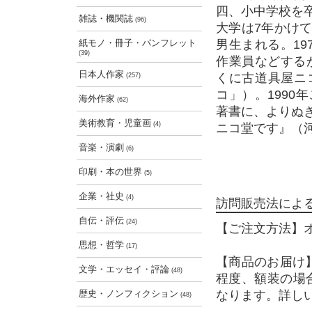
四、小中学校を
雑誌・機関誌
(96)
大学は7年かけ
紙モノ・冊子・パンフレット
男生まれる。1
(39)
作業員などする
日本人作家
くに古道具屋ニ
(257)
コ」）。199
海外作家
(62)
著書に、よりぬ
美術教育・児童画
(4)
ニコ堂です』（河
音楽・演劇
(6)
印刷・本の世界
(5)
企業・社史
(4)
訪問販売法によ
自伝・評伝
(24)
【ご注文方法】
思想・哲学
(17)
【商品のお届け
文学・エッセイ・評論
(48)
程度、額装の場
歴史・ノンフィクション
なります。詳し
(48)