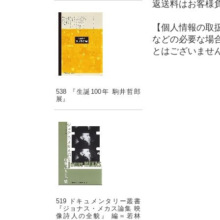
返送料はお客様
【個人情報の取
などの必要な場
とはございませ
538 『生誕100年 駒井哲郎
展』
519 ドキュメンタリー叢書
『ジョナス・メカス論集 映
像詩人の全貌』 編＝若林