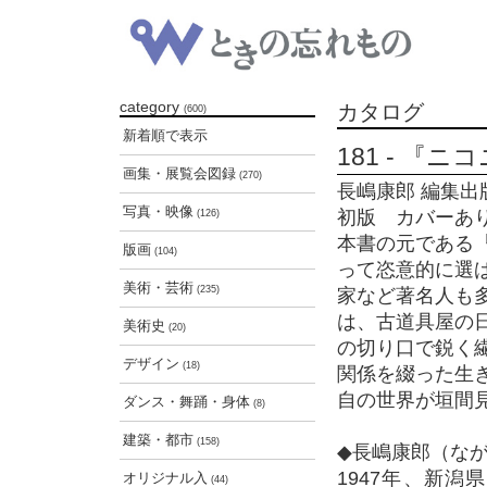
category
カタログ
(600)
新着順で表示
181 - 『
画集・展覧会図録
(270)
長嶋康郎 編集出版組
写真・映像
初版 カバーあ
(126)
本書の元である
版画
(104)
って恣意的に選
美術・芸術
(235)
家など著名人も
は、古道具屋の
美術史
(20)
の切り口で鋭く
デザイン
(18)
関係を綴った生
自の世界が垣間
ダンス・舞踊・身体
(8)
建築・都市
(158)
◆長嶋康郎（な
1947年、新
オリジナル入
(44)