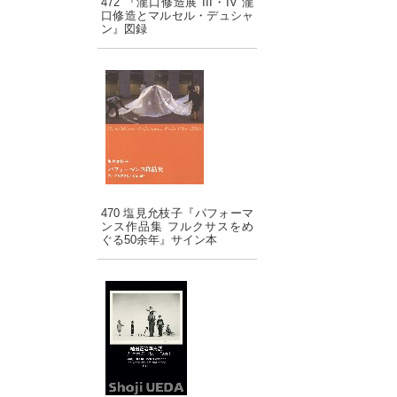
472 『瀧口修造展 III・IV 瀧
口修造とマルセル・デュシャ
ン』図録
470 塩見允枝子『パフォーマ
ンス作品集 フルクサスをめ
ぐる50余年』サイン本