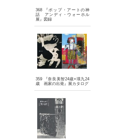
368 『ポップ・アートの神
話 アンディ・ウォーホル
展』図録
359 『奈良美智24歳×瑛九24
歳 画家の出発』展カタログ