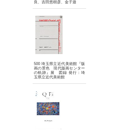
良、吉田悠樹彦、金子遊
500 埼玉県立近代美術館『版
画の景色 現代版画センター
の軌跡』展 図録 発行：埼
玉県立近代美術館