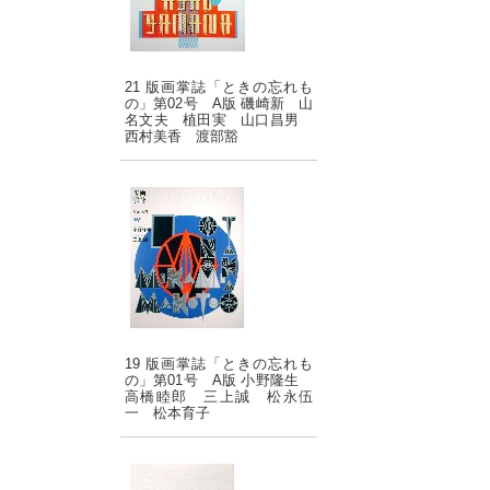
21 版画掌誌「ときの忘れも
の」第02号 A版 磯崎新 山
名文夫 植田実 山口昌男
西村美香 渡部豁
19 版画掌誌「ときの忘れも
の」第01号 A版 小野隆生
高橋睦郎 三上誠 松永伍
一 松本育子