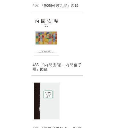
492 『第28回 瑛九展』図録
485 『内間安瑆・内間俊子
展』図録