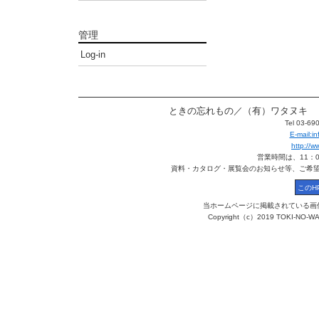
管理
Log-in
ときの忘れもの／（有）ワタヌキ 〒113
Tel 03-6
E-mail:
http://
営業時間は、11：
資料・カタログ・展覧会のお知らせ等、ご希
当ホームページに掲載されている画
Copyright（c）2019 TOKI-NO-WA