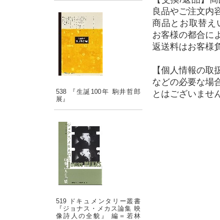
良品やご注文内
商品とお取替え
お客様の都合に
返送料はお客様
【個人情報の取
などの必要な場
538 『生誕100年 駒井哲郎
とはございませ
展』
519 ドキュメンタリー叢書
『ジョナス・メカス論集 映
像詩人の全貌』 編＝若林