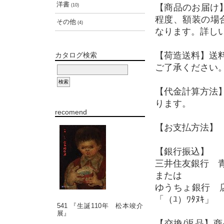
洋書
(10)
【商品のお届け
程度、額装の場
その他
(4)
なります。詳し
【荷造送料】送
カタログ検索
ご了承ください
【代金計算方法
ります。
recomend
【お支払方法】 
【銀行振込】
三井住友銀行 青
または
ゆうちょ銀行 店
「（ﾕ）ﾜﾀﾇｷ」
541 『生誕110年 松本竣介
展』
【交換/返品】