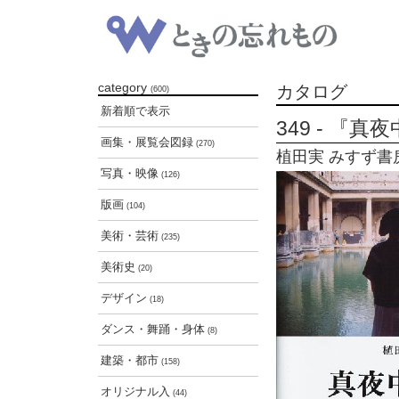
category
カタログ
(600)
新着順で表示
349 - 『
画集・展覧会図録
(270)
植田実 みすず書房 発
写真・映像
(126)
版画
(104)
美術・芸術
(235)
美術史
(20)
デザイン
(18)
ダンス・舞踊・身体
(8)
建築・都市
(158)
オリジナル入
(44)