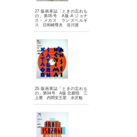
27 版画掌誌「ときの忘れも
の」第05号 A版-A ジョナ
ス・メカス ランズベルギ
ス 日和崎尊夫 谷川渥
25 版画掌誌「ときの忘れも
の」第04号 A版 北郷悟 三
上豊 内間安王星 水沢勉