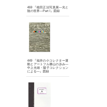
469 『植田正治写真展―光と
陰の世界―Part I』図録
449 『福井の小コレクター運
動とアートフル勝山の歩み―
中上光雄・陽子コレクション
による―』図録