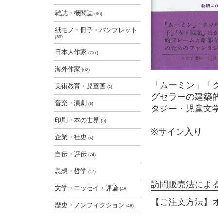
雑誌・機関誌
(96)
紙モノ・冊子・パンフレット
(39)
日本人作家
(257)
海外作家
(62)
「ムーミン」「
美術教育・児童画
(4)
グセラーの建築
音楽・演劇
(6)
タジー・児童文
印刷・本の世界
(5)
※サイン入り
企業・社史
(4)
自伝・評伝
(24)
思想・哲学
(17)
訪問販売法によ
文学・エッセイ・評論
(48)
【ご注文方法】
歴史・ノンフィクション
(48)