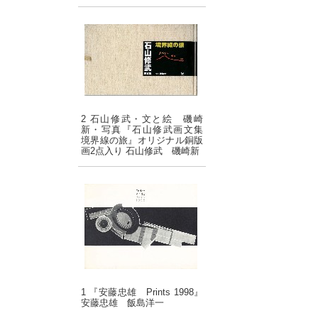
2 石山修武・文と絵 磯崎
新・写真『石山修武画文集
境界線の旅』オリジナル銅版
画2点入り 石山修武 磯崎新
1 『安藤忠雄 Prints 1998』
安藤忠雄 飯島洋一