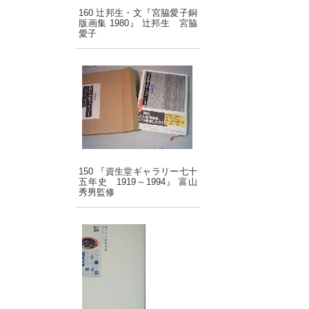
160 辻邦生・文『宮脇愛子銅
版画集 1980』 辻邦生 宮脇
愛子
150 『資生堂ギャラリー七十
五年史 1919～1994』 富山
秀男監修