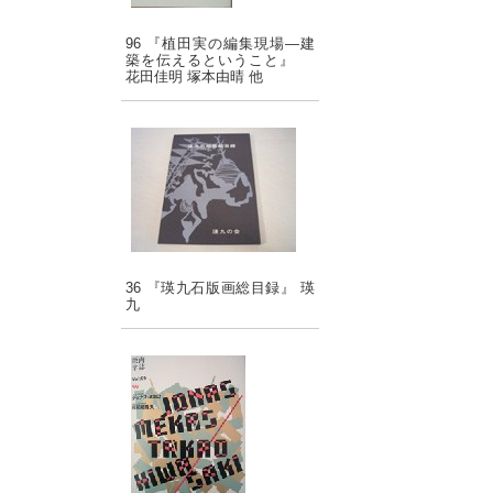
96 『植田実の編集現場―建
築を伝えるということ』
花田佳明 塚本由晴 他
36 『瑛九石版画総目録』 瑛
九