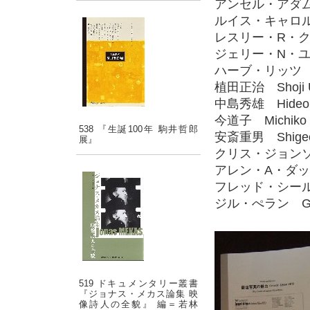
アンセル・アダムス 
ルイス・キャロル L
レスリー・R・クリム
ジェリー・N・ユルズ
ハーブ・リッツ Her
植田正治 Shoji 
中島秀雄 Hideo 
今道子 Michiko
538 『生誕100年 駒井哲郎
安斎重男 Shigeo
展』
クリス・ジョンソン 
アレン・A・ダットン
フレッド・シール F
ジル・ぺラン Gill
519 ドキュメンタリー叢書
『ジョナス・メカス論集 映
像詩人の全貌』 編＝若林