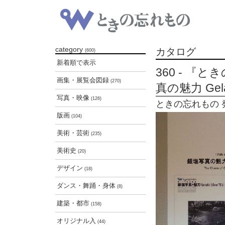
category
カタログ
(600)
新着順で表示
360 - 『
画集・展覧会図録
(270)
真の魅力 Gelat
写真・映像
(126)
ときの忘れもの 発行
版画
(104)
美術・芸術
(235)
美術史
(20)
デザイン
(18)
ダンス・舞踊・身体
(8)
建築・都市
(158)
オリジナル入
(44)