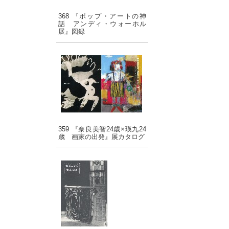
368 『ポップ・アートの神
話 アンディ・ウォーホル
展』図録
359 『奈良美智24歳×瑛九24
歳 画家の出発』展カタログ