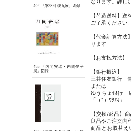
なります。詳し
492 『第28回 瑛九展』図録
【荷造送料】送
ご了承ください
【代金計算方法
ります。
【お支払方法】 
485 『内間安瑆・内間俊子
展』図録
【銀行振込】
三井住友銀行 青
または
ゆうちょ銀行 店
「（ﾕ）ﾜﾀﾇｷ」
【交換/返品】
良品やご注文内
商品とお取替え