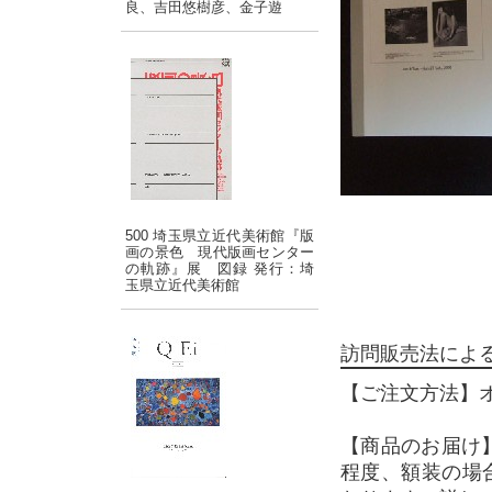
良、吉田悠樹彦、金子遊
500 埼玉県立近代美術館『版
画の景色 現代版画センター
の軌跡』展 図録 発行：埼
玉県立近代美術館
訪問販売法によ
【ご注文方法】
【商品のお届け
程度、額装の場