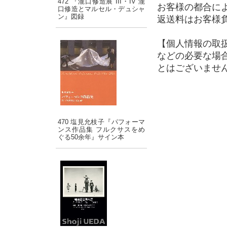
472 『瀧口修造展 III・IV 瀧
お客様の都合に
口修造とマルセル・デュシャ
ン』図録
返送料はお客様
【個人情報の取
などの必要な場
とはございませ
470 塩見允枝子『パフォーマ
ンス作品集 フルクサスをめ
ぐる50余年』サイン本