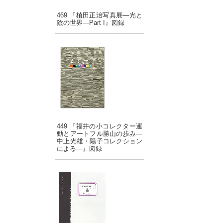
469 『植田正治写真展―光と
陰の世界―Part I』図録
449 『福井の小コレクター運
動とアートフル勝山の歩み―
中上光雄・陽子コレクション
による―』図録