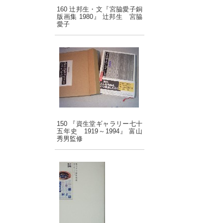
160 辻邦生・文『宮脇愛子銅
版画集 1980』 辻邦生 宮脇
愛子
150 『資生堂ギャラリー七十
五年史 1919～1994』 富山
秀男監修