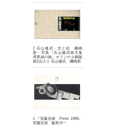
2 石山修武・文と絵 磯崎
新・写真『石山修武画文集
境界線の旅』オリジナル銅版
画2点入り 石山修武 磯崎新
1 『安藤忠雄 Prints 1998』
安藤忠雄 飯島洋一