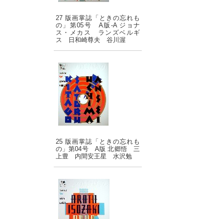
27 版画掌誌「ときの忘れも
の」第05号 A版-A ジョナ
ス・メカス ランズベルギ
ス 日和崎尊夫 谷川渥
25 版画掌誌「ときの忘れも
の」第04号 A版 北郷悟 三
上豊 内間安王星 水沢勉