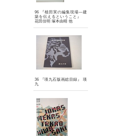
96 『植田実の編集現場―建
築を伝えるということ』
花田佳明 塚本由晴 他
36 『瑛九石版画総目録』 瑛
九