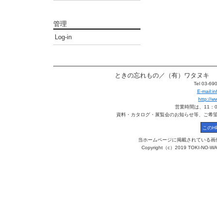
管理
Log-in
ときの忘れもの／（有）ワタヌキ 〒113
Tel 03-6
E-mail:
http://
営業時間は、11：
資料・カタログ・展覧会のお知らせ等、ご希
当ホームページに掲載されている画
Copyright（c）2019 TOKI-NO-WA