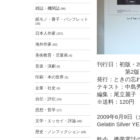
雑誌・機関誌
(96)
紙モノ・冊子・パンフレット
(39)
日本人作家
(257)
海外作家
(62)
美術教育・児童画
(4)
刊行日：初版・20
音楽・演劇
(6)
第2版・200
印刷・本の世界
(5)
発行：ときの忘
テキスト：中島
企業・社史
(4)
編集：尾立麗子
自伝・評伝
(24)
※送料：120円
思想・哲学
(17)
2009年6月9
文学・エッセイ・評論
(48)
Gelatin Sil
歴史・ノンフィクション
(48)
昨今、携帯電話