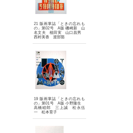
21 版画掌誌「ときの忘れも
の」第02号 A版 磯崎新 山
名文夫 植田実 山口昌男
西村美香 渡部豁
19 版画掌誌「ときの忘れも
の」第01号 A版 小野隆生
高橋睦郎 三上誠 松永伍
一 松本育子