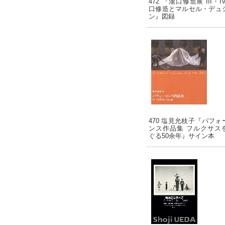
472 『瀧口修造展 III・I
口修造とマルセル・デュ
ン』図録
470 塩見允枝子『パフォ
ンス作品集 フルクサス
ぐる50余年』サイン本