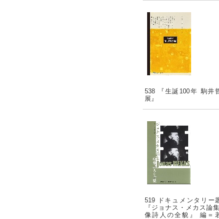
538 『生誕100年 駒井
展』
519 ドキュメンタリー
『ジョナス・メカス論集
像詩人の全貌』 編＝