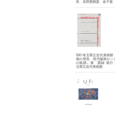
良、吉田悠樹彦、金子遊
500 埼玉県立近代美術館
画の景色 現代版画セン
の軌跡』展 図録 発行
玉県立近代美術館