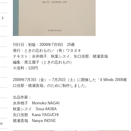
ット
刊行日：初版・2009年7月9日 25冊
発行：ときの忘れもの／（有）ワタヌキ
テキスト：永井桃子、秋葉シスイ、矢口佳那、猪瀬直哉
編集：尾立麗子（ときの忘れもの）
※送料：120円
2009年7月3日（金）～7月25日（土）に開催した「4 Winds 200
口佳那・猪瀬直哉」のために制作しました。
出品作家：
永井桃子 Momoko NAGAI
秋葉シスイ Sisui AKIBA
矢口佳那 Kana YAGUCHI
猪瀬直哉 Naoya INOSE
8)