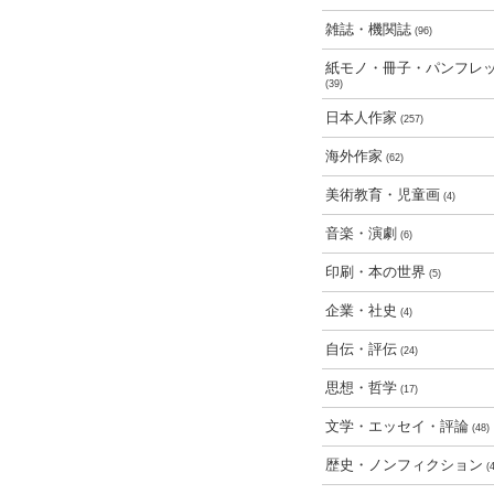
雑誌・機関誌
(96)
紙モノ・冊子・パンフレ
(39)
日本人作家
(257)
海外作家
(62)
美術教育・児童画
(4)
音楽・演劇
(6)
印刷・本の世界
(5)
企業・社史
(4)
自伝・評伝
(24)
思想・哲学
(17)
文学・エッセイ・評論
(48)
歴史・ノンフィクション
(4