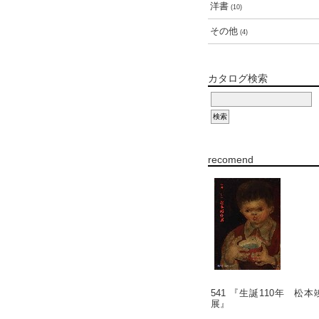
洋書
(10)
その他
(4)
カタログ検索
recomend
541 『生誕110年 松本
展』