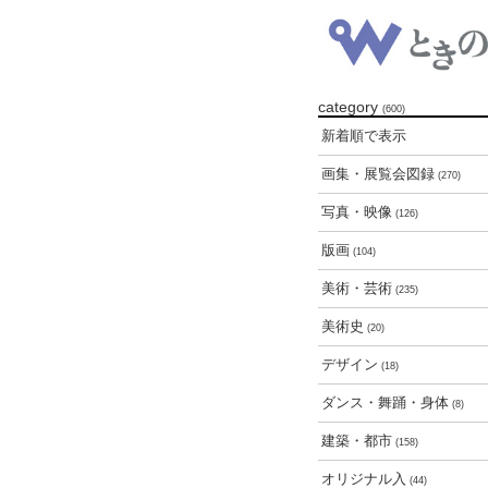
category
(600)
新着順で表示
画集・展覧会図録
(270)
写真・映像
(126)
版画
(104)
美術・芸術
(235)
美術史
(20)
デザイン
(18)
ダンス・舞踊・身体
(8)
建築・都市
(158)
オリジナル入
(44)