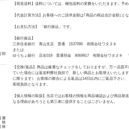
【荷造送料】送料については、梱包送料の実費をいただきます。予め
【代金計算方法】お客様へのご請求金額は｢商品の税込合計金額｣と
【お支払方法】 「銀行振込」です。
【銀行振込】
三井住友銀行 青山支店 普通 1537095 有限会社ワタヌキ
または
哲郎
ゆうちょ銀行 店名018 普通預金 8069917 有限会社ワタヌキ 「
【交換/返品】商品は厳重なチェックをしておりますが、万一品質不
ていた場合には返送料弊社負担で、新しい商品とお取替えいたします
に限ります） お客様の都合による返品は14日以内にご返品下さい
客様負担となります。
【個人情報の取扱】当店ではお客様の情報を商品確認および商品発送
なる理由があろうとも第三者に提供することはございません。
叢書
 映
若林