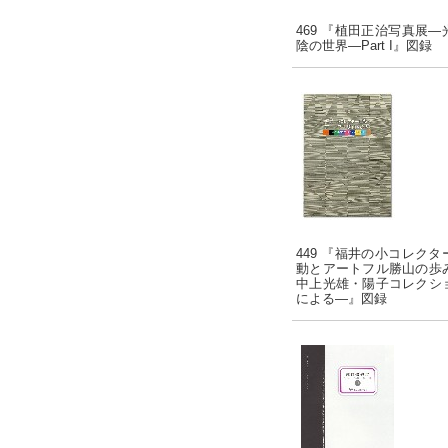
469 『植田正治写真展―
陰の世界―Part I』図録
449 『福井の小コレクタ
動とアートフル勝山の歩
中上光雄・陽子コレクシ
による―』図録