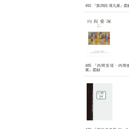
492 『第28回 瑛九展』図
485 『内間安瑆・内間
展』図録