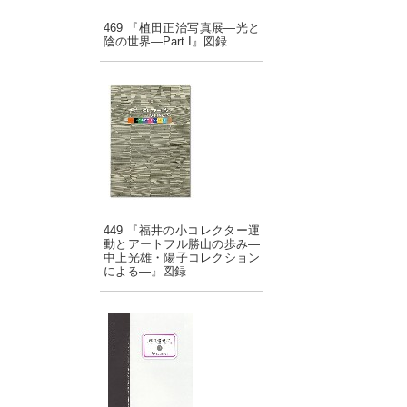
469 『植田正治写真展―光と
陰の世界―Part I』図録
449 『福井の小コレクター運
動とアートフル勝山の歩み―
中上光雄・陽子コレクション
による―』図録