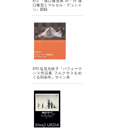
472 『瀧口修造展 III・IV 瀧
口修造とマルセル・デュシャ
ン』図録
470 塩見允枝子『パフォーマ
ンス作品集 フルクサスをめ
ぐる50余年』サイン本