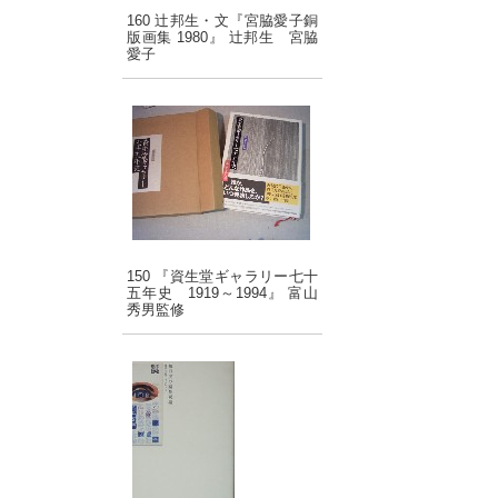
160 辻邦生・文『宮脇愛子銅
版画集 1980』 辻邦生 宮脇
愛子
150 『資生堂ギャラリー七十
五年史 1919～1994』 富山
秀男監修