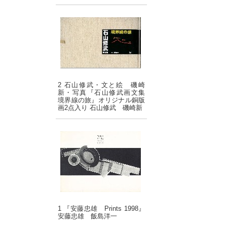
2 石山修武・文と絵 磯崎
新・写真『石山修武画文集
境界線の旅』オリジナル銅版
画2点入り 石山修武 磯崎新
1 『安藤忠雄 Prints 1998』
安藤忠雄 飯島洋一