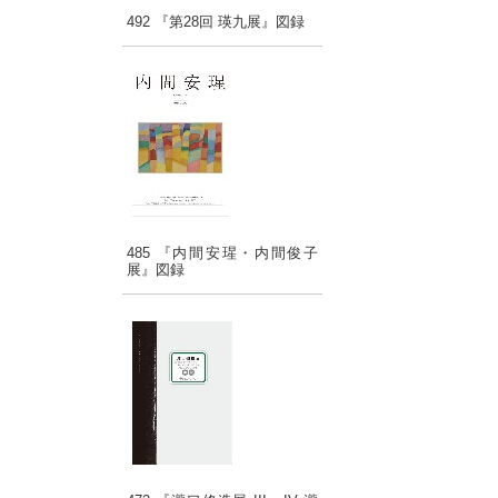
492 『第28回 瑛九展』図録
485 『内間安瑆・内間俊子
展』図録