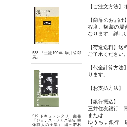
【ご注文方法】
【商品のお届け
程度、額装の場
なります。詳し
【荷造送料】送
538 『生誕100年 駒井哲郎
ご了承ください
展』
【代金計算方法
ります。
【お支払方法】 
【銀行振込】
三井住友銀行 青
または
519 ドキュメンタリー叢書
『ジョナス・メカス論集 映
ゆうちょ銀行 店
像詩人の全貌』 編＝若林