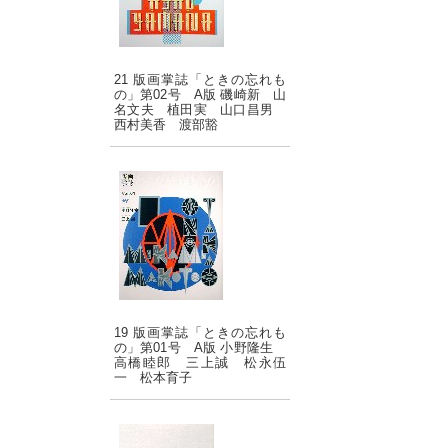
21 版画掌誌「ときの忘れも
の」第02号 A版 磯崎新 山
名文夫 植田実 山口昌男
西村美香 渡部豁
19 版画掌誌「ときの忘れも
の」第01号 A版 小野隆生
高橋睦郎 三上誠 松永伍
一 松本育子