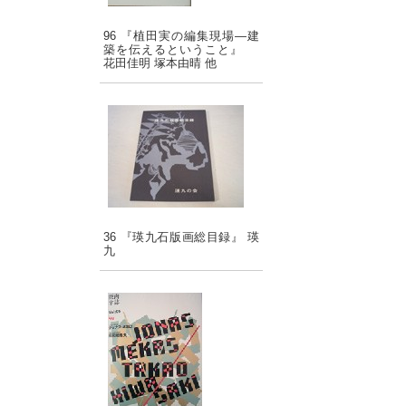
96 『植田実の編集現場―建
築を伝えるということ』
花田佳明 塚本由晴 他
36 『瑛九石版画総目録』 瑛
九