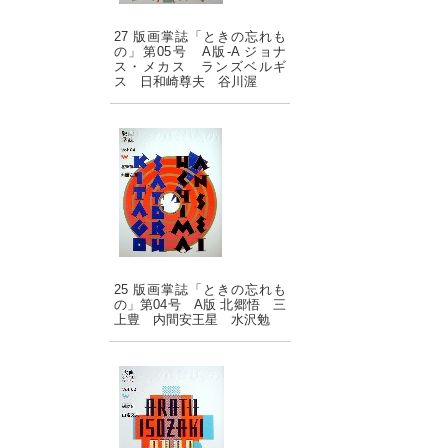
27 版画掌誌「ときの忘れも
の」第05号 A版-A ジョナ
ス・メカス ランズベルギ
ス 日和崎尊夫 谷川渥
25 版画掌誌「ときの忘れも
の」第04号 A版 北郷悟 三
上豊 内間安王星 水沢勉