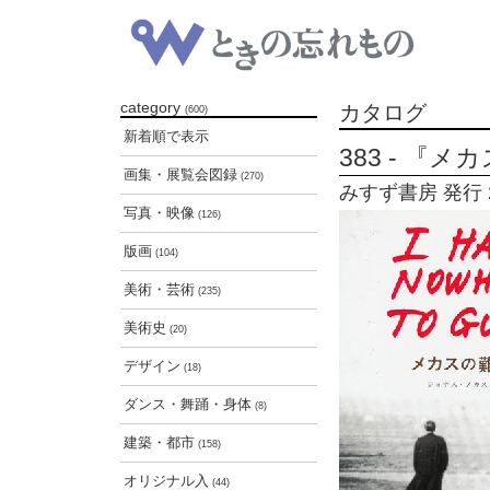
category
カタログ
(600)
新着順で表示
383 - 『
画集・展覧会図録
(270)
みすず書房 発行 2
写真・映像
(126)
版画
(104)
美術・芸術
(235)
美術史
(20)
デザイン
(18)
ダンス・舞踊・身体
(8)
建築・都市
(158)
オリジナル入
(44)