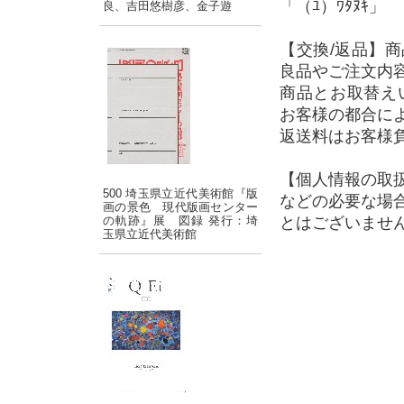
「（ﾕ）ﾜﾀﾇｷ」
良、吉田悠樹彦、金子遊
【交換/返品】
良品やご注文内
商品とお取替え
お客様の都合に
返送料はお客様
【個人情報の取
500 埼玉県立近代美術館『版
などの必要な場
画の景色 現代版画センター
の軌跡』展 図録 発行：埼
とはございませ
玉県立近代美術館