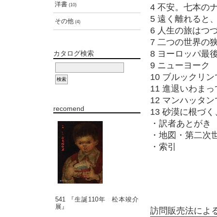
洋書
(10)
4 不安。七本の
5 遠く離れると
その他
(4)
6 人生の旅はつ
7 二つの世界の
8 ヨーロッパ最
カタログ検索
9 ニューヨーク
10 ブルックリ
11 進退いわまっ
12 マンハッタ
recomend
13 砂漠に根づ
・訳者あとがき
・地図・第二次
・索引
541 『生誕110年 松本竣介
展』
訪問販売法によ