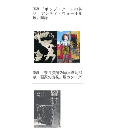
368 『ポップ・アートの神
話 アンディ・ウォーホル
展』図録
359 『奈良美智24歳×瑛九24
歳 画家の出発』展カタログ