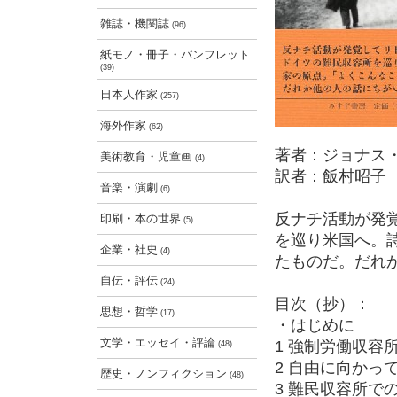
雑誌・機関誌
(96)
紙モノ・冊子・パンフレット
(39)
日本人作家
(257)
海外作家
(62)
著者：ジョナス
美術教育・児童画
(4)
訳者：飯村昭子
音楽・演劇
(6)
反ナチ活動が発
印刷・本の世界
(5)
を巡り米国へ。
企業・社史
(4)
たものだ。だれ
自伝・評伝
(24)
目次（抄）：
思想・哲学
(17)
・はじめに
文学・エッセイ・評論
1 強制労働収容
(48)
2 自由に向かっ
歴史・ノンフィクション
(48)
3 難民収容所で