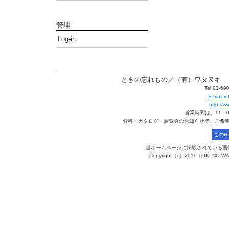
管理
Log-in
ときの忘れもの／（有）ワタヌキ 〒113
Tel 03-6
E-mail:
http://
営業時間は、11：
資料・カタログ・展覧会のお知らせ等、ご希
当ホームページに掲載されている画
Copyright（c）2019 TOKI-NO-WA