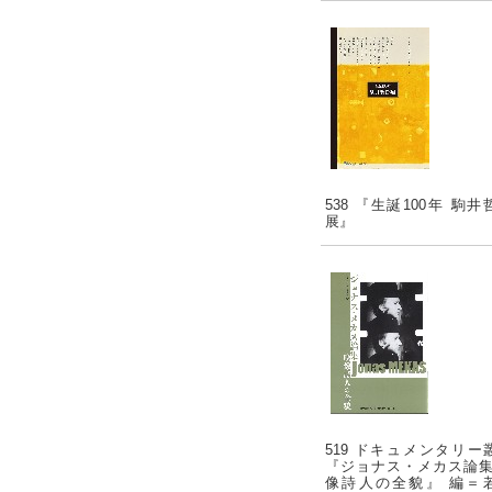
538 『生誕100年 駒井
展』
519 ドキュメンタリー
『ジョナス・メカス論集
像詩人の全貌』 編＝