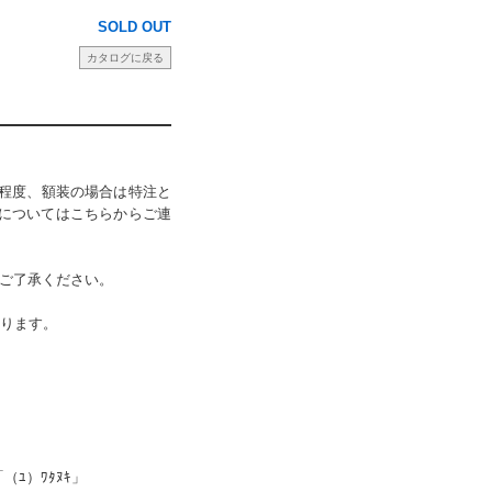
SOLD OUT
カタログに戻る
程度、額装の場合は特注と
期についてはこちらからご連
ご了承ください。
なります。
（ﾕ）ﾜﾀﾇｷ」