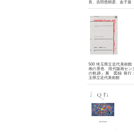
良、吉田悠樹彦、金子遊
500 埼玉県立近代美術館
画の景色 現代版画セン
の軌跡』展 図録 発行
玉県立近代美術館