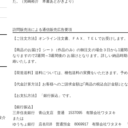
た。（光嶋裕介 本書あとがきより）
訪問販売法による通信販売広告要項
【ご注文方法】オンライン注文書、ＦＡＸ、ＴＥＬでお受けします。
【商品のお届け】シート（作品のみ）の御注文の場合３日から1週間
なりますので2週間～3週間後の お届けとなります。詳しい納品時
絡いたします。
【荷造送料】送料については、梱包送料の実費をいただきます。予め
【代金計算方法】お客様へのご請求金額は｢商品の税込合計金額｣と
【お支払方法】 「銀行振込」です。
【銀行振込】
三井住友銀行 青山支店 普通 1537095 有限会社ワタヌキ
竣介
または
ゆうちょ銀行 店名018 普通預金 8069917 有限会社ワタヌキ 「