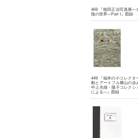
469 『植田正治写真展―
陰の世界―Part I』図録
449 『福井の小コレクタ
動とアートフル勝山の歩
中上光雄・陽子コレクシ
による―』図録