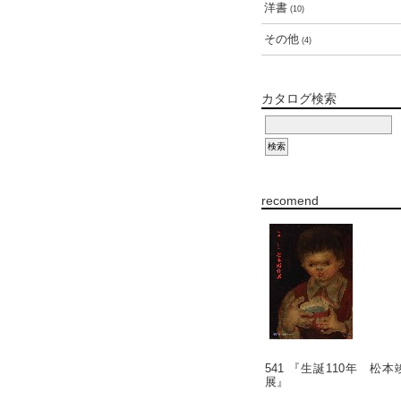
洋書
(10)
その他
(4)
カタログ検索
recomend
541 『生誕110年 松本
展』