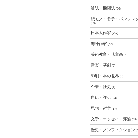
雑誌・機関誌
(96)
紙モノ・冊子・パンフレ
(39)
日本人作家
(257)
海外作家
(62)
美術教育・児童画
(4)
音楽・演劇
(6)
印刷・本の世界
(5)
企業・社史
(4)
自伝・評伝
(24)
思想・哲学
(17)
文学・エッセイ・評論
(48)
歴史・ノンフィクション
(4