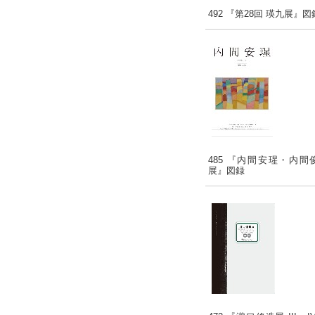
492 『第28回 瑛九展』図
485 『内間安瑆・内間
展』図録