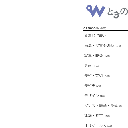
category
(600)
新着順で表示
画集・展覧会図録
(270)
写真・映像
(126)
版画
(104)
美術・芸術
(235)
美術史
(20)
デザイン
(18)
ダンス・舞踊・身体
(8)
建築・都市
(158)
オリジナル入
(44)