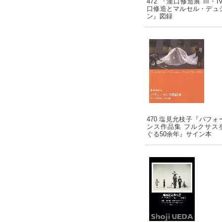
472 『瀧口修造展 III・I
口修造とマルセル・デュ
ン』図録
470 塩見允枝子『パフォ
ンス作品集 フルクサス
ぐる50余年』サイン本