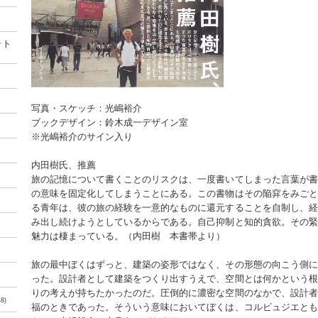
ット
写真・スケッチ：光嶋裕介
ブックデザイン：鈴木成一デザイン室
※光嶋裕介のサイン入り
内田樹氏、推薦
旅の記憶について書くことのリスクは、一度書いてしまった言葉が書
の意味を固定化してしまうことにある。この書物はその陥穽をみごと
る青年は、彼の旅の経験を一意的なものに還元することを自制し、経
み出し続けようとしているからである。自己抑制と知的貪欲。その緊
魅力は棲まっている。（内田樹 本書帯より）
旅の最中ぼくはずっと、建築の姿形ではなく、その形態の向こう側に
った。設計者として建築をつくり出すうえで、空間とは何かという根
りの考えが持ちたかったのだ。圧倒的に濃密な空間のなかで、設計者
8)
福のときであった。そういう意味においてぼくは、コルビュジエとも