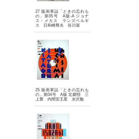
27 版画掌誌「ときの忘れも
の」第05号 A版-A ジョナ
ス・メカス ランズベルギ
ス 日和崎尊夫 谷川渥
25 版画掌誌「ときの忘れも
の」第04号 A版 北郷悟 三
上豊 内間安王星 水沢勉