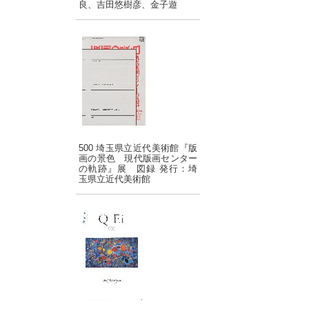
良、吉田悠樹彦、金子遊
500 埼玉県立近代美術館『版
画の景色 現代版画センター
の軌跡』展 図録 発行：埼
玉県立近代美術館