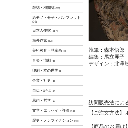
雑誌・機関誌
(96)
紙モノ・冊子・パンフレット
(39)
日本人作家
(257)
海外作家
(62)
執筆：森本悟郎
美術教育・児童画
(4)
編集：尾立麗子
音楽・演劇
(6)
デザイン：北澤敏
印刷・本の世界
(5)
企業・社史
(4)
自伝・評伝
(24)
思想・哲学
(17)
訪問販売法によ
文学・エッセイ・評論
(48)
【ご注文方法】
歴史・ノンフィクション
(48)
【商品のお届け