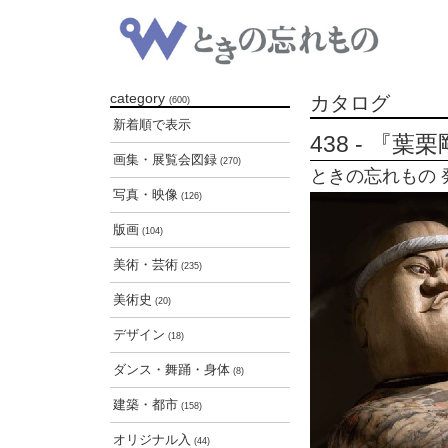
category
カタログ
(600)
新着順で表示
438 - 『
画集・展覧会図録
(270)
ときの忘れもの 発行 
写真・映像
(126)
版画
(104)
美術・芸術
(235)
美術史
(20)
デザイン
(18)
ダンス・舞踊・身体
(8)
建築・都市
(158)
オリジナル入
(44)