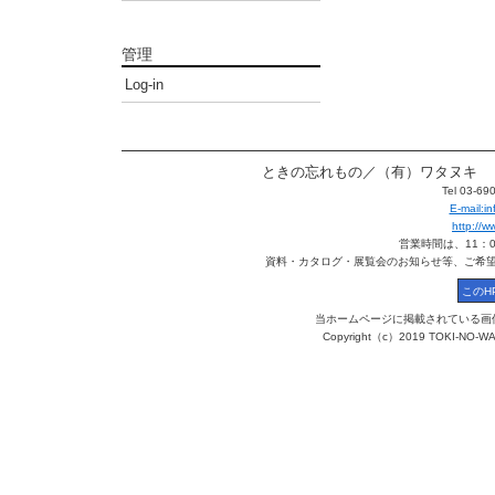
管理
Log-in
ときの忘れもの／（有）ワタヌキ 〒113
Tel 03-6
E-mail:
http://
営業時間は、11：
資料・カタログ・展覧会のお知らせ等、ご希
当ホームページに掲載されている画
Copyright（c）2019 TOKI-NO-WA