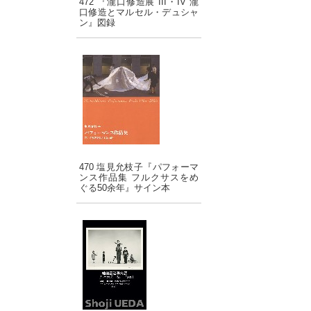
472 『瀧口修造展 III・IV 瀧
口修造とマルセル・デュシャ
ン』図録
470 塩見允枝子『パフォーマ
ンス作品集 フルクサスをめ
ぐる50余年』サイン本