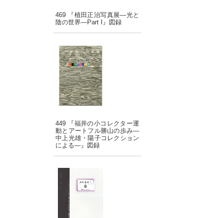
469 『植田正治写真展―光と
陰の世界―Part I』図録
449 『福井の小コレクター運
動とアートフル勝山の歩み―
中上光雄・陽子コレクション
による―』図録