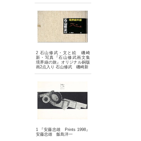
2 石山修武・文と絵 磯崎
新・写真『石山修武画文集
境界線の旅』オリジナル銅版
画2点入り 石山修武 磯崎新
1 『安藤忠雄 Prints 1998』
安藤忠雄 飯島洋一