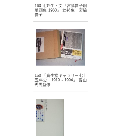
160 辻邦生・文『宮脇愛子銅
版画集 1980』 辻邦生 宮脇
愛子
150 『資生堂ギャラリー七十
五年史 1919～1994』 富山
秀男監修