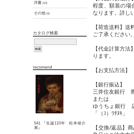
洋書
(10)
程度、額装の場
なります。詳し
その他
(4)
【荷造送料】送
カタログ検索
ご了承ください
【代金計算方法
ります。
recomend
【お支払方法】 
【銀行振込】
三井住友銀行 青
または
ゆうちょ銀行 店
「（ﾕ）ﾜﾀﾇｷ」
541 『生誕110年 松本竣介
【交換/返品】
展』