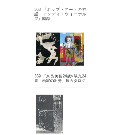
368 『ポップ・アートの神
話 アンディ・ウォーホル
展』図録
359 『奈良美智24歳×瑛九24
歳 画家の出発』展カタログ