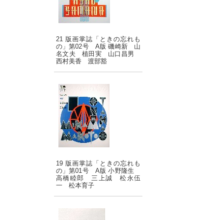
21 版画掌誌「ときの忘れも
の」第02号 A版 磯崎新 山
名文夫 植田実 山口昌男
西村美香 渡部豁
19 版画掌誌「ときの忘れも
の」第01号 A版 小野隆生
高橋睦郎 三上誠 松永伍
一 松本育子