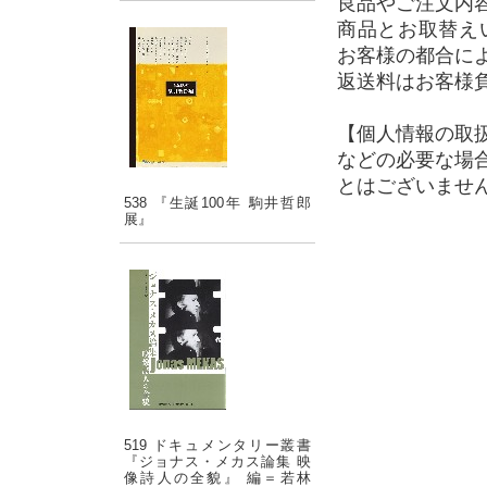
良品やご注文内
商品とお取替え
お客様の都合に
返送料はお客様
【個人情報の取
などの必要な場
とはございませ
538 『生誕100年 駒井哲郎
展』
519 ドキュメンタリー叢書
『ジョナス・メカス論集 映
像詩人の全貌』 編＝若林