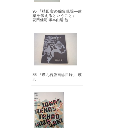
96 『植田実の編集現場―建
築を伝えるということ』
花田佳明 塚本由晴 他
36 『瑛九石版画総目録』 瑛
九