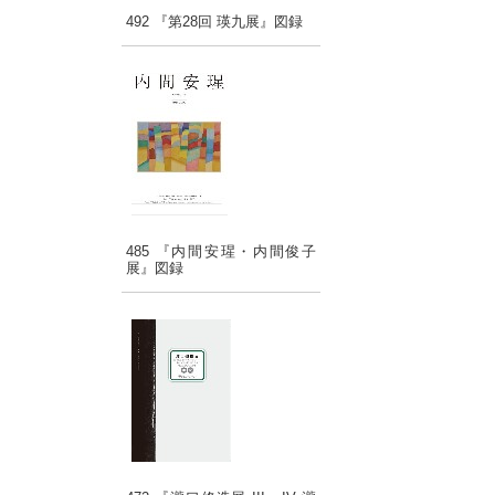
492 『第28回 瑛九展』図録
485 『内間安瑆・内間俊子
展』図録