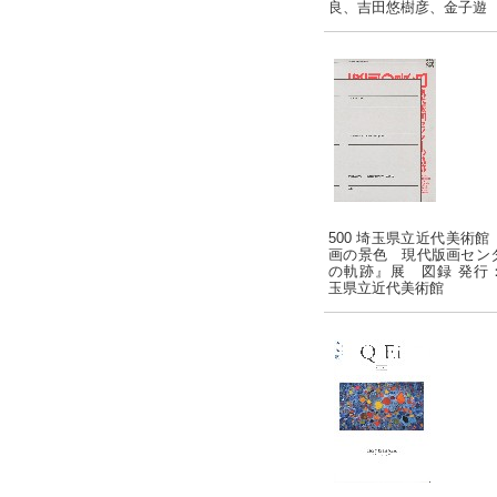
良、吉田悠樹彦、金子遊
500 埼玉県立近代美術館
画の景色 現代版画セン
の軌跡』展 図録 発行
玉県立近代美術館