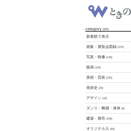
category
(600)
新着順で表示
画集・展覧会図録
(270)
写真・映像
(126)
版画
(104)
美術・芸術
(235)
美術史
(20)
デザイン
(18)
ダンス・舞踊・身体
(8)
建築・都市
(158)
オリジナル入
(44)