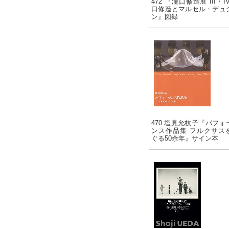
472 『瀧口修造展 III・I
口修造とマルセル・デュ
ン』図録
470 塩見允枝子『パフォ
ンス作品集 フルクサス
ぐる50余年』サイン本