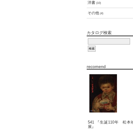
洋書
(10)
その他
(4)
カタログ検索
recomend
541 『生誕110年 松本
展』