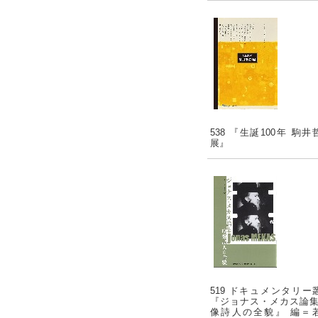
538 『生誕100年 駒井
展』
519 ドキュメンタリー
『ジョナス・メカス論集
像詩人の全貌』 編＝