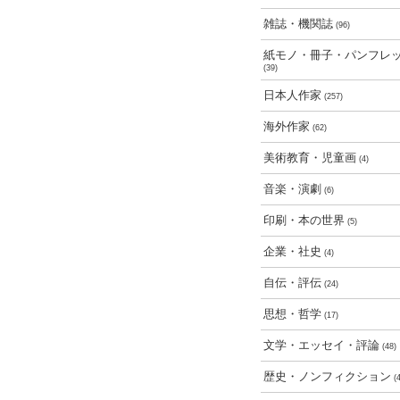
雑誌・機関誌
(96)
紙モノ・冊子・パンフレ
(39)
日本人作家
(257)
海外作家
(62)
美術教育・児童画
(4)
音楽・演劇
(6)
印刷・本の世界
(5)
企業・社史
(4)
自伝・評伝
(24)
思想・哲学
(17)
文学・エッセイ・評論
(48)
歴史・ノンフィクション
(4