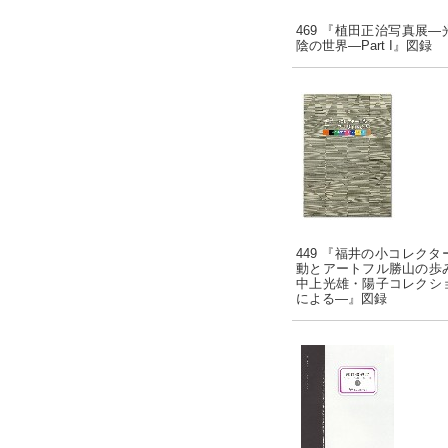
469 『植田正治写真展―
陰の世界―Part I』図録
449 『福井の小コレクタ
動とアートフル勝山の歩
中上光雄・陽子コレクシ
による―』図録