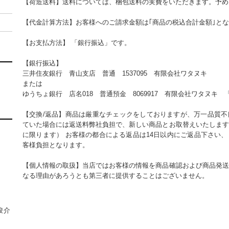
【荷造送料】送料については、梱包送料の実費をいただきます。予め
【代金計算方法】お客様へのご請求金額は｢商品の税込合計金額｣と
【お支払方法】 「銀行振込」です。
【銀行振込】
三井住友銀行 青山支店 普通 1537095 有限会社ワタヌキ
または
ゆうちょ銀行 店名018 普通預金 8069917 有限会社ワタヌキ 「
【交換/返品】商品は厳重なチェックをしておりますが、万一品質不
ていた場合には返送料弊社負担で、新しい商品とお取替えいたします
に限ります） お客様の都合による返品は14日以内にご返品下さい
客様負担となります。
【個人情報の取扱】当店ではお客様の情報を商品確認および商品発送
なる理由があろうとも第三者に提供することはございません。
竣介