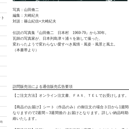
写真：山田脩二
編集：大崎紀夫
ット
対談：篠山紀信×大崎紀夫
伝説の写真集『山田脩二 日本村 1969-79』から30年。
瓦師の写真家が、日本列島津々浦々を旅して撮った、
変わったようで変わらない愛すべき風情・風姿・風景と風土。
（本書帯より）
訪問販売法による通信販売広告要項
【ご注文方法】オンライン注文書、ＦＡＸ、ＴＥＬでお受けします。
【商品のお届け】シート（作品のみ）の御注文の場合３日から1週間
なりますので2週間～3週間後の お届けとなります。詳しい納品時
絡いたします。
8)