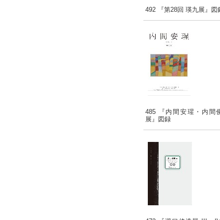
492 『第28回 瑛九展』図
485 『内間安瑆・内間
展』図録