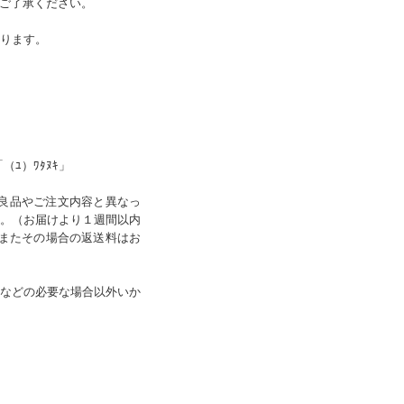
ご了承ください。
なります。
（ﾕ）ﾜﾀﾇｷ」
良品やご注文内容と異なっ
。（お届けより１週間以内
、またその場合の返送料はお
などの必要な場合以外いか