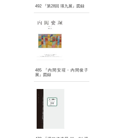
492 『第28回 瑛九展』図録
485 『内間安瑆・内間俊子
展』図録