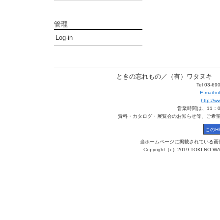
管理
Log-in
ときの忘れもの／（有）ワタヌキ 〒113
Tel 03-6
E-mail:
http://
営業時間は、11：
資料・カタログ・展覧会のお知らせ等、ご希
当ホームページに掲載されている画
Copyright（c）2019 TOKI-NO-WA