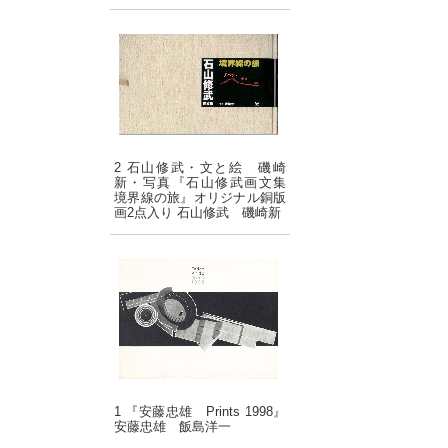
2 石山修武・文と絵 磯崎
新・写真『石山修武画文集
境界線の旅』オリジナル銅版
画2点入り 石山修武 磯崎新
1 『安藤忠雄 Prints 1998』
安藤忠雄 飯島洋一