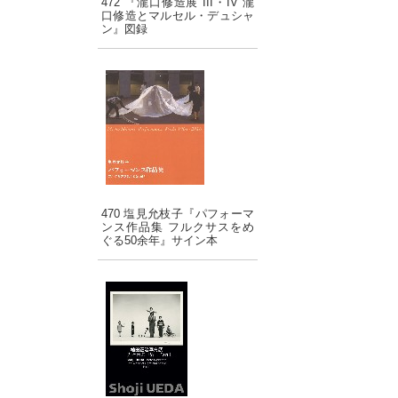
472 『瀧口修造展 III・IV 瀧
口修造とマルセル・デュシャ
ン』図録
470 塩見允枝子『パフォーマ
ンス作品集 フルクサスをめ
ぐる50余年』サイン本