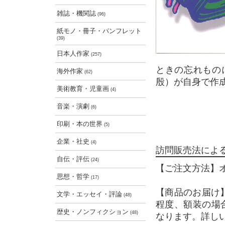
雑誌・機関誌
(96)
紙モノ・冊子・パンフレット
(39)
日本人作家
(257)
ときの忘れもの
海外作家
(62)
殷）が自身で作
美術教育・児童画
(4)
音楽・演劇
(6)
印刷・本の世界
(5)
企業・社史
(4)
訪問販売法によ
自伝・評伝
(24)
【ご注文方法】
思想・哲学
(17)
【商品のお届け
文学・エッセイ・評論
(48)
程度、額装の場
歴史・ノンフィクション
(48)
なります。詳し