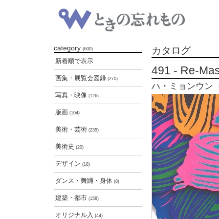
category
カタログ
(600)
新着順で表示
491 - Re-
画集・展覧会図録
(270)
ハ・ミョンウン（河明殷
写真・映像
(126)
版画
(104)
美術・芸術
(235)
美術史
(20)
デザイン
(18)
ダンス・舞踊・身体
(8)
建築・都市
(158)
オリジナル入
(44)