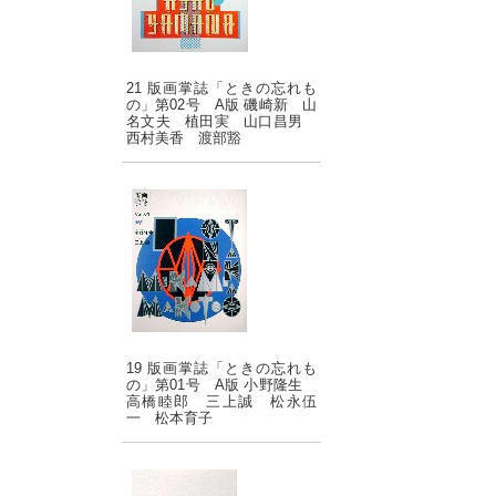
21 版画掌誌「ときの忘れも
の」第02号 A版 磯崎新 山
名文夫 植田実 山口昌男
西村美香 渡部豁
19 版画掌誌「ときの忘れも
の」第01号 A版 小野隆生
高橋睦郎 三上誠 松永伍
一 松本育子