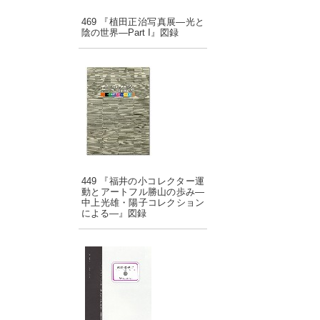
469 『植田正治写真展―光と
陰の世界―Part I』図録
449 『福井の小コレクター運
動とアートフル勝山の歩み―
中上光雄・陽子コレクション
による―』図録