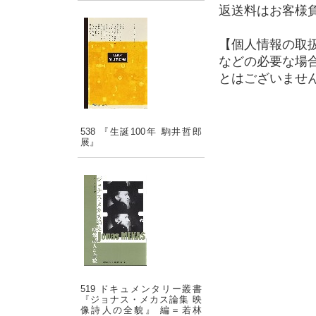
返送料はお客様
【個人情報の取
などの必要な場
とはございませ
538 『生誕100年 駒井哲郎
展』
519 ドキュメンタリー叢書
『ジョナス・メカス論集 映
像詩人の全貌』 編＝若林