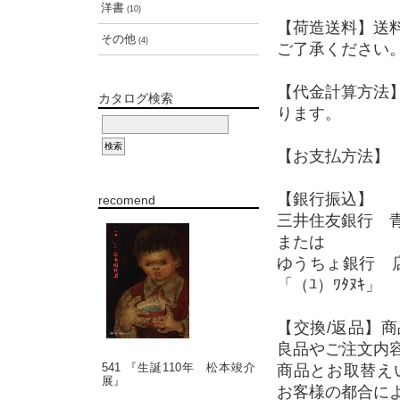
洋書
(10)
【荷造送料】送
その他
(4)
ご了承ください
【代金計算方法
カタログ検索
ります。
【お支払方法】 
【銀行振込】
recomend
三井住友銀行 青
または
ゆうちょ銀行 店
「（ﾕ）ﾜﾀﾇｷ」
【交換/返品】
良品やご注文内
541 『生誕110年 松本竣介
商品とお取替え
展』
お客様の都合に