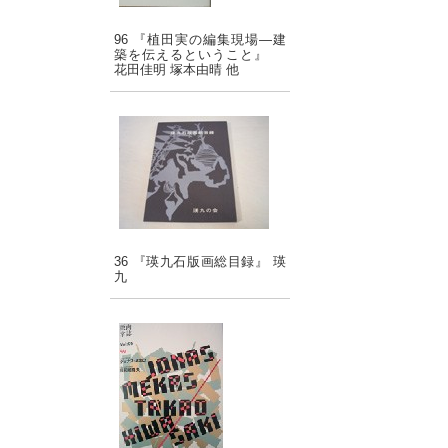
96 『植田実の編集現場―建
築を伝えるということ』
花田佳明 塚本由晴 他
36 『瑛九石版画総目録』 瑛
九