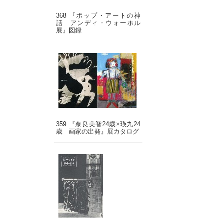
368 『ポップ・アートの神
話 アンディ・ウォーホル
展』図録
359 『奈良美智24歳×瑛九24
歳 画家の出発』展カタログ