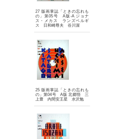
27 版画掌誌「ときの忘れも
の」第05号 A版-A ジョナ
ス・メカス ランズベルギ
ス 日和崎尊夫 谷川渥
25 版画掌誌「ときの忘れも
の」第04号 A版 北郷悟 三
上豊 内間安王星 水沢勉