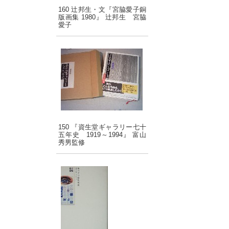
160 辻邦生・文『宮脇愛子銅
版画集 1980』 辻邦生 宮脇
愛子
150 『資生堂ギャラリー七十
五年史 1919～1994』 富山
秀男監修