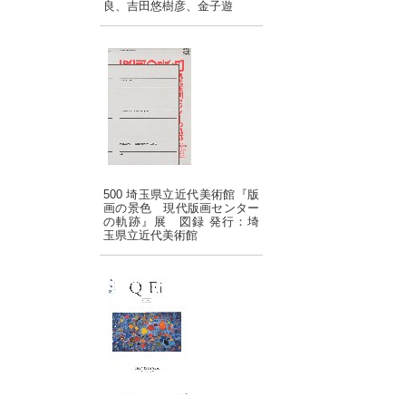
良、吉田悠樹彦、金子遊
500 埼玉県立近代美術館『版
画の景色 現代版画センター
の軌跡』展 図録 発行：埼
玉県立近代美術館