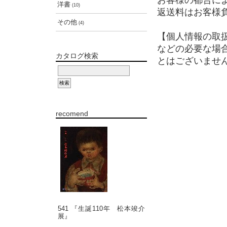
お客様の都合に
洋書
(10)
返送料はお客様
その他
(4)
【個人情報の取
などの必要な場
カタログ検索
とはございませ
recomend
541 『生誕110年 松本竣介
展』