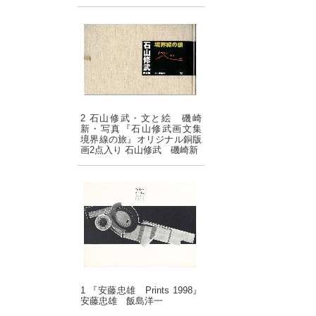
2 石山修武・文と絵 磯崎
新・写真『石山修武画文集
境界線の旅』オリジナル銅版
画2点入り 石山修武 磯崎新
1 『安藤忠雄 Prints 1998』
安藤忠雄 飯島洋一