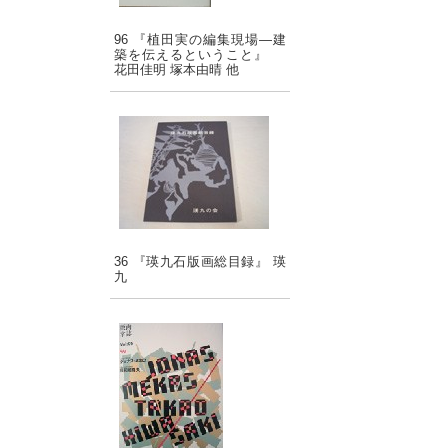
96 『植田実の編集現場―建
築を伝えるということ』
花田佳明 塚本由晴 他
36 『瑛九石版画総目録』 瑛
九