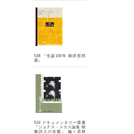
538 『生誕100年 駒井哲郎
展』
519 ドキュメンタリー叢書
『ジョナス・メカス論集 映
像詩人の全貌』 編＝若林