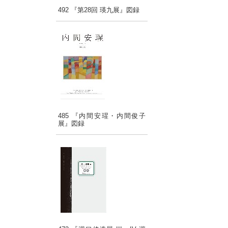
492 『第28回 瑛九展』図録
485 『内間安瑆・内間俊子
展』図録