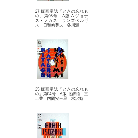
27 版画掌誌「ときの忘れも
の」第05号 A版-A ジョナ
ス・メカス ランズベルギ
ス 日和崎尊夫 谷川渥
25 版画掌誌「ときの忘れも
の」第04号 A版 北郷悟 三
上豊 内間安王星 水沢勉