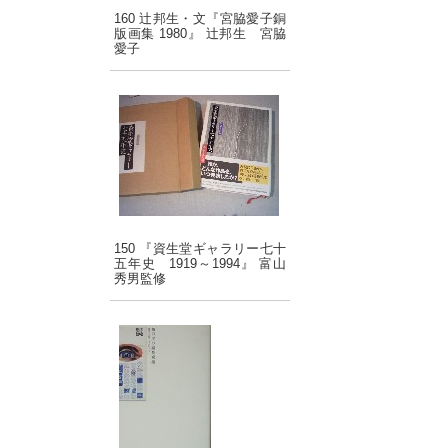
160 辻邦生・文『宮脇愛子銅
版画集 1980』 辻邦生 宮脇
愛子
150 『資生堂ギャラリー七十
五年史 1919～1994』 富山
秀男監修