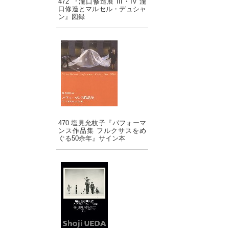
472 『瀧口修造展 III・IV 瀧
口修造とマルセル・デュシャ
ン』図録
470 塩見允枝子『パフォーマ
ンス作品集 フルクサスをめ
ぐる50余年』サイン本