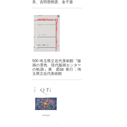
良、吉田悠樹彦、金子遊
500 埼玉県立近代美術館『版
画の景色 現代版画センター
の軌跡』展 図録 発行：埼
玉県立近代美術館