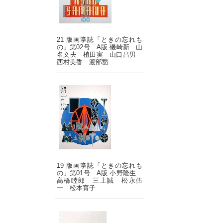
21 版画掌誌「ときの忘れも
の」第02号 A版 磯崎新 山
名文夫 植田実 山口昌男
西村美香 渡部豁
19 版画掌誌「ときの忘れも
の」第01号 A版 小野隆生
高橋睦郎 三上誠 松永伍
一 松本育子