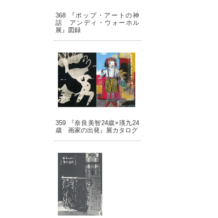
368 『ポップ・アートの神
話 アンディ・ウォーホル
展』図録
359 『奈良美智24歳×瑛九24
歳 画家の出発』展カタログ