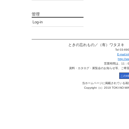
管理
Log-in
ときの忘れもの／（有）ワタヌキ 〒113
Tel 03-6
E-mail:
http://
営業時間は、11：
資料・カタログ・展覧会のお知らせ等、ご希
当ホームページに掲載されている画
Copyright（c）2019 TOKI-NO-WA