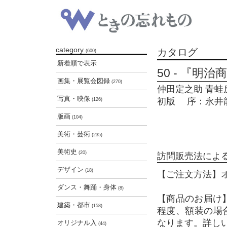
category
カタログ
(600)
新着順で表示
50 - 『明
画集・展覧会図録
(270)
仲田定之助 青蛙房 
写真・映像
初版 序：永井
(126)
版画
(104)
美術・芸術
(235)
美術史
(20)
訪問販売法によ
デザイン
(18)
【ご注文方法】
ダンス・舞踊・身体
(8)
【商品のお届け
建築・都市
(158)
程度、額装の場
なります。詳し
オリジナル入
(44)