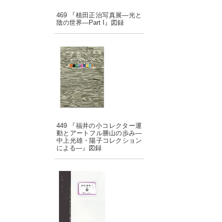
469 『植田正治写真展―光と
陰の世界―Part I』図録
449 『福井の小コレクター運
動とアートフル勝山の歩み―
中上光雄・陽子コレクション
による―』図録