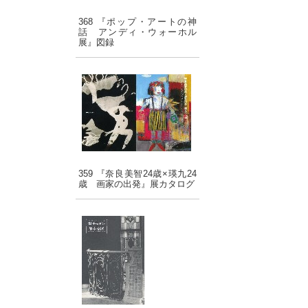
368 『ポップ・アートの神
話 アンディ・ウォーホル
展』図録
359 『奈良美智24歳×瑛九24
歳 画家の出発』展カタログ