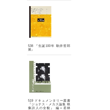
538 『生誕100年 駒井哲郎
展』
519 ドキュメンタリー叢書
『ジョナス・メカス論集 映
像詩人の全貌』 編＝若林