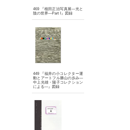
469 『植田正治写真展―光と
陰の世界―Part I』図録
449 『福井の小コレクター運
動とアートフル勝山の歩み―
中上光雄・陽子コレクション
による―』図録