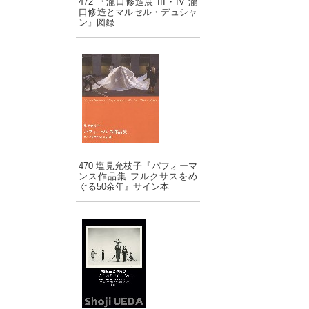
472 『瀧口修造展 III・IV 瀧
口修造とマルセル・デュシャ
ン』図録
470 塩見允枝子『パフォーマ
ンス作品集 フルクサスをめ
ぐる50余年』サイン本