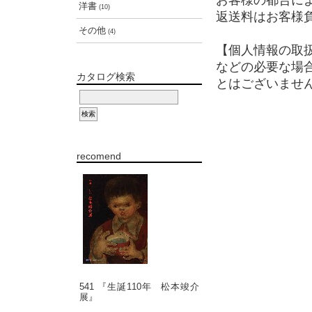
お客様の都合に
洋書
(10)
返送料はお客様
その他
(4)
【個人情報の取
などの必要な場
カタログ検索
とはございませ
recomend
541 『生誕110年 松本竣介
展』