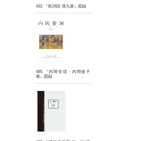
492 『第28回 瑛九展』図録
485 『内間安瑆・内間俊子
展』図録