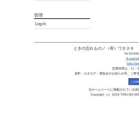
管理
Log-in
ときの忘れもの／（有）ワタヌキ 〒113
Tel 03-6
E-mail:
http://
営業時間は、11：
資料・カタログ・展覧会のお知らせ等、ご希
当ホームページに掲載されている画
Copyright（c）2019 TOKI-NO-WA