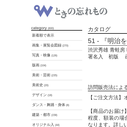
category
カタログ
(600)
新着順で表示
51 - 『
画集・展覧会図録
(270)
渋沢秀雄 青蛙房 昭
写真・映像
署名入 初版 函
(126)
版画
(104)
美術・芸術
(235)
美術史
(20)
訪問販売法によ
デザイン
(18)
【ご注文方法】
ダンス・舞踊・身体
(8)
【商品のお届け
建築・都市
(158)
程度、額装の場
なります。詳し
オリジナル入
(44)