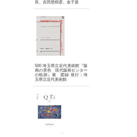
良、吉田悠樹彦、金子遊
500 埼玉県立近代美術館『版
画の景色 現代版画センター
の軌跡』展 図録 発行：埼
玉県立近代美術館