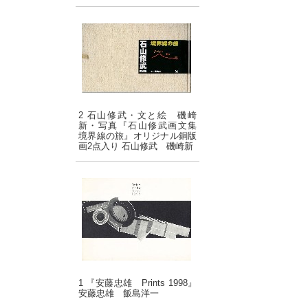
2 石山修武・文と絵 磯崎
新・写真『石山修武画文集
境界線の旅』オリジナル銅版
画2点入り 石山修武 磯崎新
1 『安藤忠雄 Prints 1998』
安藤忠雄 飯島洋一