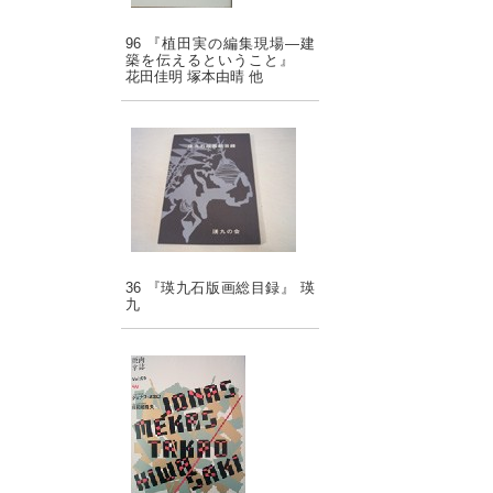
96 『植田実の編集現場―建
築を伝えるということ』
花田佳明 塚本由晴 他
36 『瑛九石版画総目録』 瑛
九