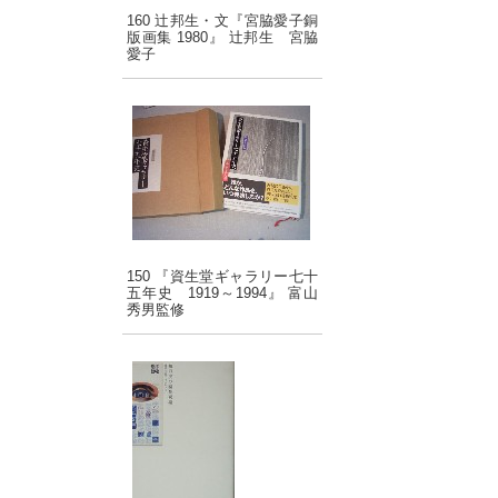
160 辻邦生・文『宮脇愛子銅
版画集 1980』 辻邦生 宮脇
愛子
150 『資生堂ギャラリー七十
五年史 1919～1994』 富山
秀男監修