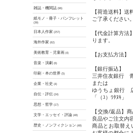
雑誌・機関誌
(96)
【荷造送料】送
紙モノ・冊子・パンフレット
ご了承ください
(39)
日本人作家
【代金計算方法
(257)
ります。
海外作家
(62)
美術教育・児童画
(4)
【お支払方法】 
音楽・演劇
(6)
【銀行振込】
印刷・本の世界
(5)
三井住友銀行 青
または
企業・社史
(4)
ゆうちょ銀行 店
自伝・評伝
(24)
「（ﾕ）ﾜﾀﾇｷ」
思想・哲学
(17)
【交換/返品】
文学・エッセイ・評論
(48)
良品やご注文内
歴史・ノンフィクション
商品とお取替え
(48)