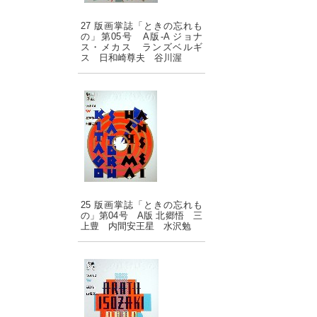
27 版画掌誌「ときの忘れも
の」第05号 A版-A ジョナ
ス・メカス ランズベルギ
ス 日和崎尊夫 谷川渥
25 版画掌誌「ときの忘れも
の」第04号 A版 北郷悟 三
上豊 内間安王星 水沢勉