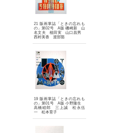
21 版画掌誌「ときの忘れも
の」第02号 A版 磯崎新 山
名文夫 植田実 山口昌男
西村美香 渡部豁
19 版画掌誌「ときの忘れも
の」第01号 A版 小野隆生
高橋睦郎 三上誠 松永伍
一 松本育子