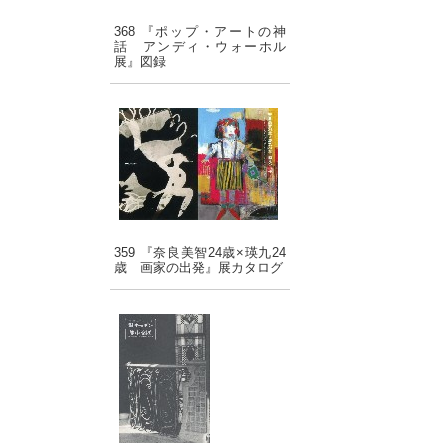
368 『ポップ・アートの神
話 アンディ・ウォーホル
展』図録
359 『奈良美智24歳×瑛九24
歳 画家の出発』展カタログ