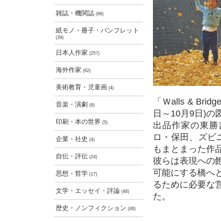
雑誌・機関誌
(96)
紙モノ・冊子・パンフレット
(39)
日本人作家
(257)
海外作家
(62)
美術教育・児童画
(4)
「Ｗalls & B
音楽・演劇
(6)
日～10月9日)の
印刷・本の世界
(5)
出品作家の東勝
ロ・保田、ズビ
企業・社史
(4)
もまとまった作
自伝・評伝
(24)
彼らは表現への
可能にする橋へ
思想・哲学
(17)
るために必要な
文学・エッセイ・評論
(48)
た。
歴史・ノンフィクション
(48)