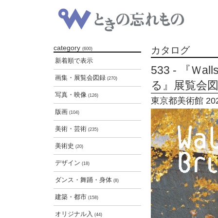
category
カタログ
(600)
新着順で表示
533 - 『Ｗa
画集・展覧会図録
(270)
る』展覧会
写真・映像
(126)
東京都美術館 202
版画
(104)
美術・芸術
(235)
美術史
(20)
デザイン
(18)
ダンス・舞踊・身体
(8)
建築・都市
(158)
オリジナル入
(44)