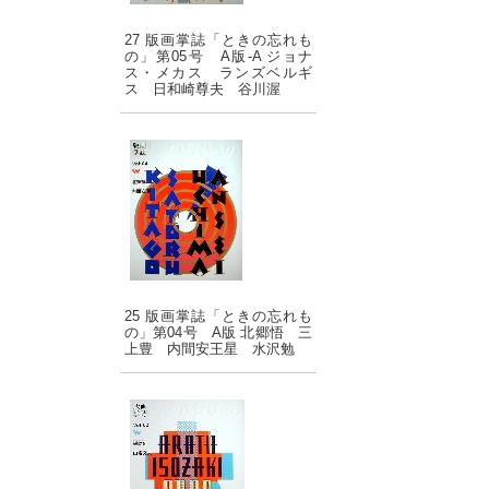
27 版画掌誌「ときの忘れも
の」第05号 A版-A ジョナ
ス・メカス ランズベルギ
ス 日和崎尊夫 谷川渥
25 版画掌誌「ときの忘れも
の」第04号 A版 北郷悟 三
上豊 内間安王星 水沢勉