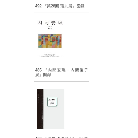
492 『第28回 瑛九展』図録
485 『内間安瑆・内間俊子
展』図録