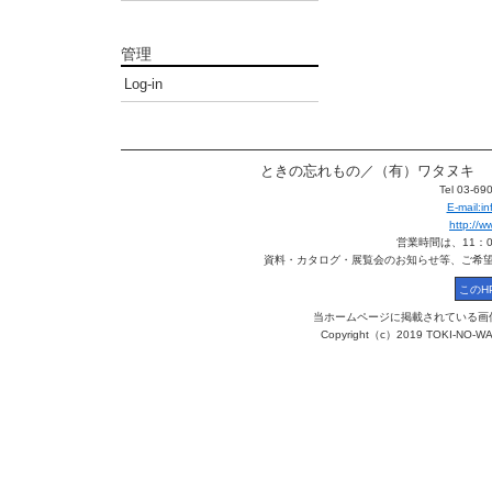
管理
Log-in
ときの忘れもの／（有）ワタヌキ 〒113
Tel 03-6
E-mail:
http://
営業時間は、11：
資料・カタログ・展覧会のお知らせ等、ご希
当ホームページに掲載されている画
Copyright（c）2019 TOKI-NO-WA