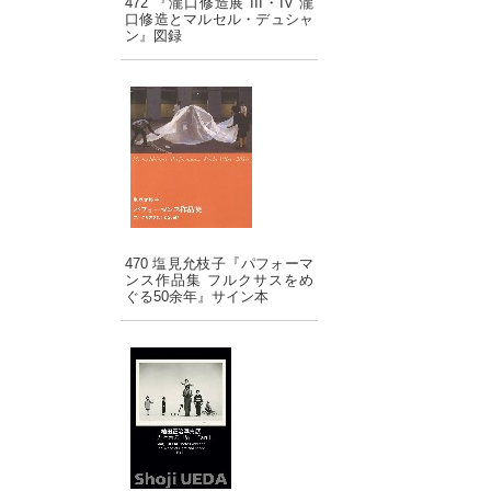
472 『瀧口修造展 III・IV 瀧
口修造とマルセル・デュシャ
ン』図録
470 塩見允枝子『パフォーマ
ンス作品集 フルクサスをめ
ぐる50余年』サイン本