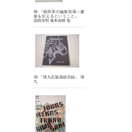
96 『植田実の編集現場―建
築を伝えるということ』
花田佳明 塚本由晴 他
36 『瑛九石版画総目録』 瑛
九