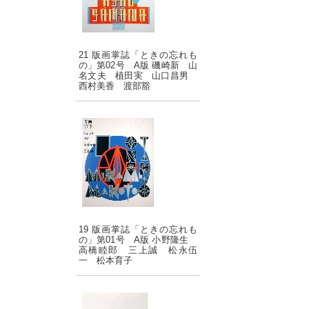
21 版画掌誌「ときの忘れも
の」第02号 A版 磯崎新 山
名文夫 植田実 山口昌男
西村美香 渡部豁
19 版画掌誌「ときの忘れも
の」第01号 A版 小野隆生
高橋睦郎 三上誠 松永伍
一 松本育子