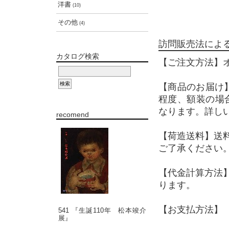
洋書
(10)
その他
(4)
訪問販売法によ
カタログ検索
【ご注文方法】
【商品のお届け
程度、額装の場
なります。詳し
recomend
【荷造送料】送
ご了承ください
【代金計算方法
ります。
【お支払方法】 
541 『生誕110年 松本竣介
展』