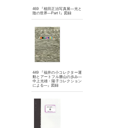
469 『植田正治写真展―光と
陰の世界―Part I』図録
449 『福井の小コレクター運
動とアートフル勝山の歩み―
中上光雄・陽子コレクション
による―』図録