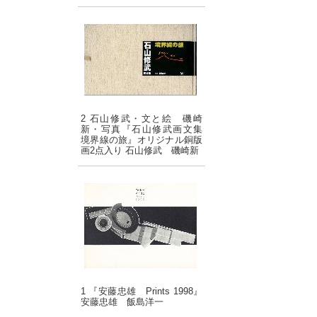
2 石山修武・文と絵 磯崎
新・写真『石山修武画文集
境界線の旅』オリジナル銅版
画2点入り 石山修武 磯崎新
1 『安藤忠雄 Prints 1998』
安藤忠雄 飯島洋一