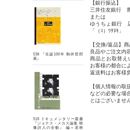
【銀行振込】
三井住友銀行 青
または
ゆうちょ銀行 店
「（ﾕ）ﾜﾀﾇｷ」
【交換/返品】
良品やご注文内
538 『生誕100年 駒井哲郎
商品とお取替え
展』
お客様の都合に
返送料はお客様
【個人情報の取
などの必要な場
とはございませ
519 ドキュメンタリー叢書
『ジョナス・メカス論集 映
像詩人の全貌』 編＝若林