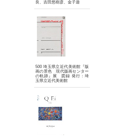
良、吉田悠樹彦、金子遊
500 埼玉県立近代美術館『版
画の景色 現代版画センター
の軌跡』展 図録 発行：埼
玉県立近代美術館