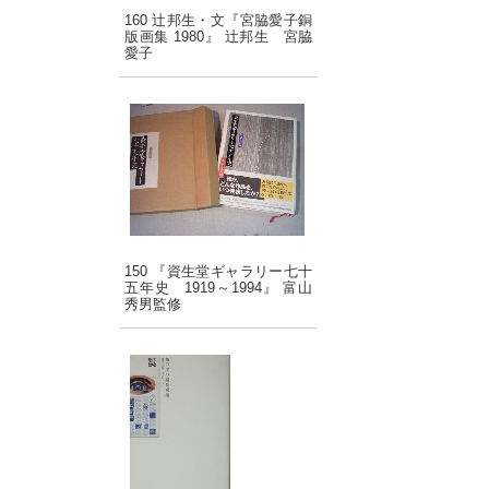
160 辻邦生・文『宮脇愛子銅
版画集 1980』 辻邦生 宮脇
愛子
150 『資生堂ギャラリー七十
五年史 1919～1994』 富山
秀男監修