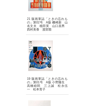
21 版画掌誌「ときの忘れも
の」第02号 A版 磯崎新 山
名文夫 植田実 山口昌男
西村美香 渡部豁
19 版画掌誌「ときの忘れも
の」第01号 A版 小野隆生
高橋睦郎 三上誠 松永伍
一 松本育子