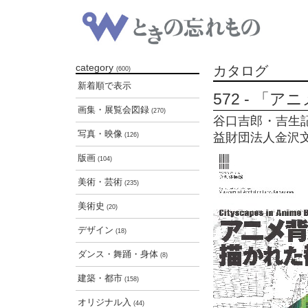
category
カタログ
(600)
新着順で表示
572 - 
画集・展覧会図録
(270)
谷口吉郎・吉生記
写真・映像
益財団法人金沢文化
(126)
版画
(104)
美術・芸術
(235)
美術史
(20)
デザイン
(18)
ダンス・舞踊・身体
(8)
建築・都市
(158)
オリジナル入
(44)