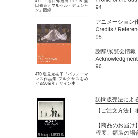
472 『瀧口修造展 III・IV 瀧
口修造とマルセル・デュシャ
94
ン』図録
アニメーション作
Credits / Referen
95
謝辞/展覧会情報
Acknowledgments 
96
470 塩見允枝子『パフォーマ
ンス作品集 フルクサスをめ
ぐる50余年』サイン本
訪問販売法によ
【ご注文方法】
【商品のお届け
程度、額装の場