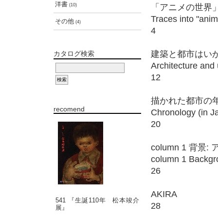
洋書
(10)
「アニメの世界
Traces into "ani
その他
(4)
4
建築と都市はい
カタログ検索
Architecture and
12
描かれた都市の
recomend
Chronology (in J
20
column 1 
column 1 Backgr
26
AKIRA
541 『生誕110年 松本竣介
28
展』