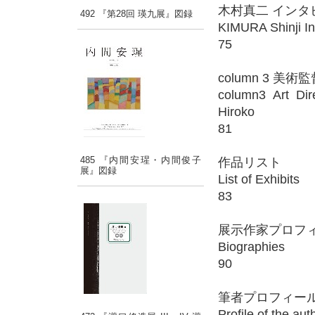
木村真二 インタ
492 『第28回 瑛九展』図録
KIMURA Shinji In
75
column 3 美
column3 Art Di
Hiroko
81
485 『内間安瑆・内間俊子
作品リスト
展』図録
List of Exhibits
83
展示作家プロフ
Biographies
90
筆者プロフィー
Profile of the aut