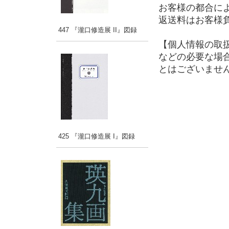
お客様の都合に
返送料はお客様
447 『瀧口修造展 II』図録
【個人情報の取
などの必要な場
とはございませ
425 『瀧口修造展 I』図録