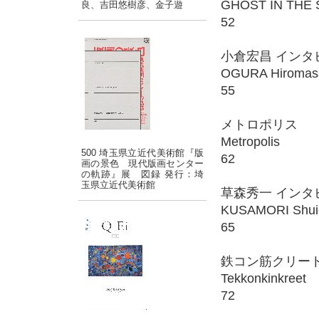
GHOST IN THE 
良、吉田悠樹彦、金子遊
52
小倉宏昌 インタ
OGURA Hiromasa
55
メトロポリス
Metropolis
500 埼玉県立近代美術館『版
62
画の景色 現代版画センター
の軌跡』展 図録 発行：埼
玉県立近代美術館
草森秀一 インタ
KUSAMORI Shuich
65
鉄コン筋クリー
Tekkonkinkreet
72