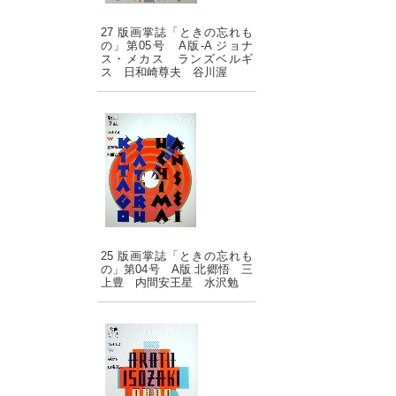
27 版画掌誌「ときの忘れも
の」第05号 A版-A ジョナ
ス・メカス ランズベルギ
ス 日和崎尊夫 谷川渥
25 版画掌誌「ときの忘れも
の」第04号 A版 北郷悟 三
上豊 内間安王星 水沢勉