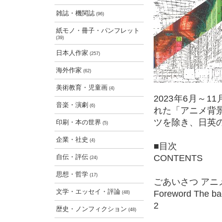
雑誌・機関誌
(96)
紙モノ・冊子・パンフレット
(39)
日本人作家
(257)
海外作家
(62)
美術教育・児童画
(4)
2023年6月～
音楽・演劇
(6)
れた「アニメ背
ツを除き、日英
印刷・本の世界
(5)
企業・社史
(4)
■目次
自伝・評伝
CONTENTS
(24)
思想・哲学
(17)
ごあいさつ ア
文学・エッセイ・評論
Foreword The bac
(48)
2
歴史・ノンフィクション
(48)