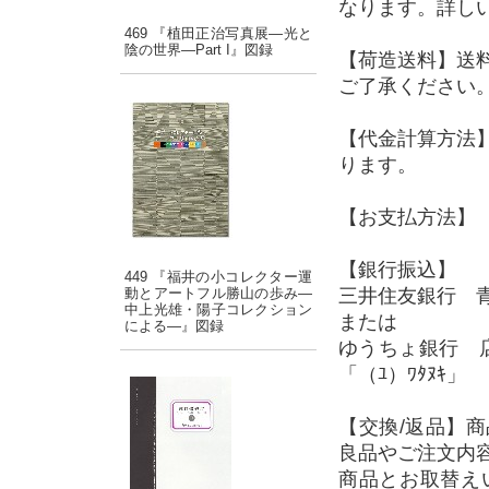
なります。詳し
469 『植田正治写真展―光と
陰の世界―Part I』図録
【荷造送料】送
ご了承ください
【代金計算方法
ります。
【お支払方法】 
【銀行振込】
449 『福井の小コレクター運
動とアートフル勝山の歩み―
三井住友銀行 青
中上光雄・陽子コレクション
または
による―』図録
ゆうちょ銀行 店
「（ﾕ）ﾜﾀﾇｷ」
【交換/返品】
良品やご注文内
商品とお取替え