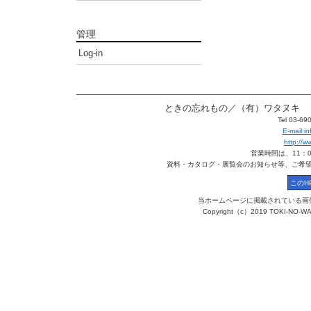
管理
Log-in
ときの忘れもの／（有）ワタヌキ 〒113
Tel 03-6
E-mail:
http://
営業時間は、11：
資料・カタログ・展覧会のお知らせ等、ご希
当ホームページに掲載されている画
Copyright（c）2019 TOKI-NO-WA