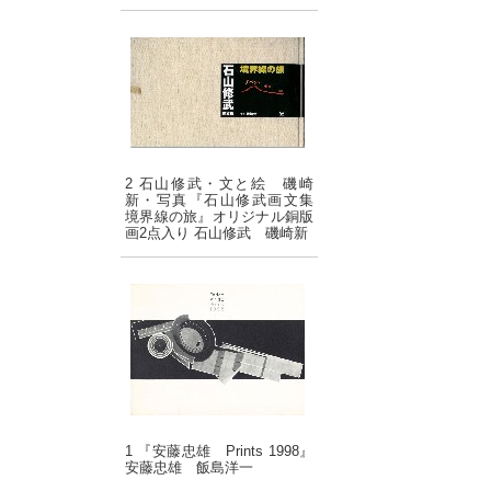
2 石山修武・文と絵 磯崎
新・写真『石山修武画文集
境界線の旅』オリジナル銅版
画2点入り 石山修武 磯崎新
1 『安藤忠雄 Prints 1998』
安藤忠雄 飯島洋一