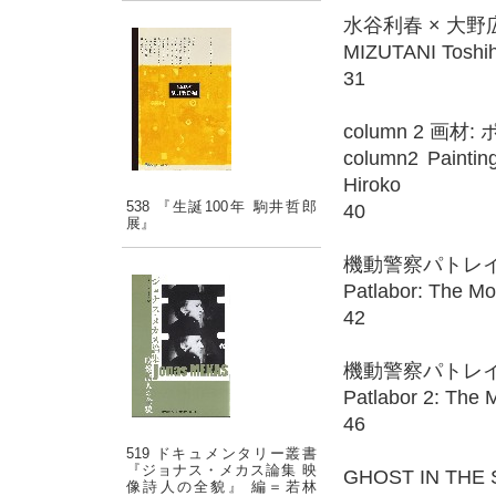
水谷利春 × 大野
MIZUTANI Toshih
31
column 2 
column2 Paintin
Hiroko
538 『生誕100年 駒井哲郎
40
展』
機動警察パトレ
Patlabor: The Mo
42
機動警察パトレイバー
Patlabor 2: The 
46
519 ドキュメンタリー叢書
『ジョナス・メカス論集 映
GHOST IN THE
像詩人の全貌』 編＝若林