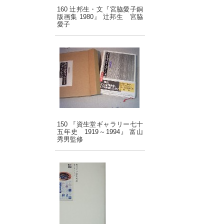
160 辻邦生・文『宮脇愛子銅
版画集 1980』 辻邦生 宮脇
愛子
150 『資生堂ギャラリー七十
五年史 1919～1994』 富山
秀男監修