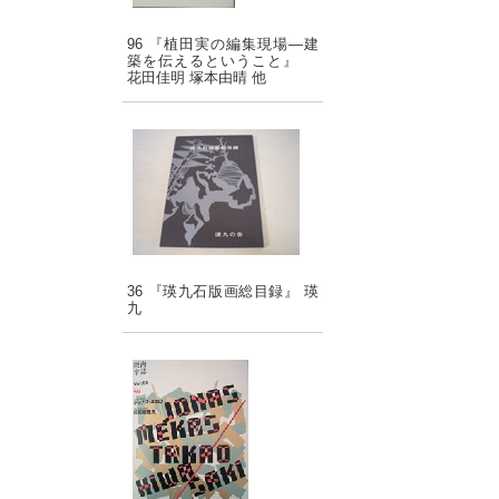
96 『植田実の編集現場―建
築を伝えるということ』
花田佳明 塚本由晴 他
36 『瑛九石版画総目録』 瑛
九