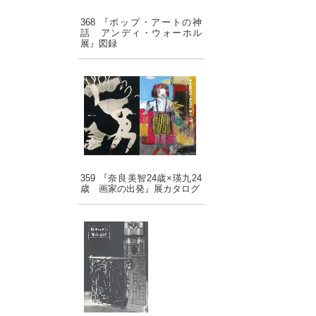
368 『ポップ・アートの神
話 アンディ・ウォーホル
展』図録
359 『奈良美智24歳×瑛九24
歳 画家の出発』展カタログ