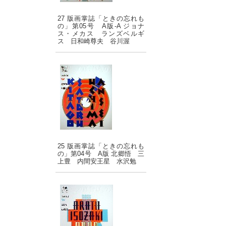
27 版画掌誌「ときの忘れも
の」第05号 A版-A ジョナ
ス・メカス ランズベルギ
ス 日和崎尊夫 谷川渥
25 版画掌誌「ときの忘れも
の」第04号 A版 北郷悟 三
上豊 内間安王星 水沢勉