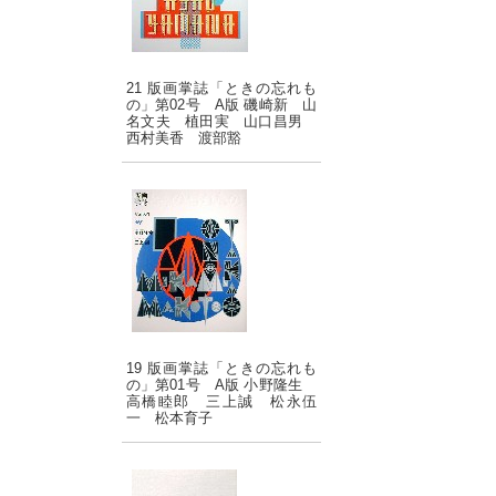
21 版画掌誌「ときの忘れも
の」第02号 A版 磯崎新 山
名文夫 植田実 山口昌男
西村美香 渡部豁
19 版画掌誌「ときの忘れも
の」第01号 A版 小野隆生
高橋睦郎 三上誠 松永伍
一 松本育子