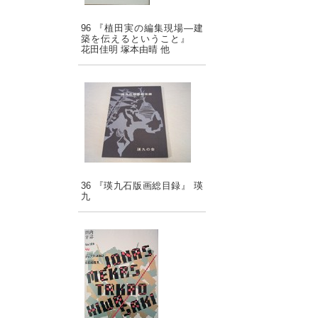
96 『植田実の編集現場―建
築を伝えるということ』
花田佳明 塚本由晴 他
36 『瑛九石版画総目録』 瑛
九