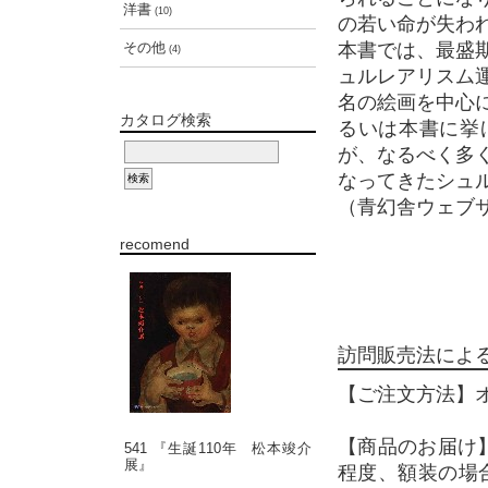
洋書
(10)
の若い命が失わ
その他
本書では、最盛
(4)
ュルレアリスム
名の絵画を中心
カタログ検索
るいは本書に挙
が、なるべく多
なってきたシュ
（青幻舎ウェブ
recomend
訪問販売法によ
【ご注文方法】
【商品のお届け
541 『生誕110年 松本竣介
展』
程度、額装の場