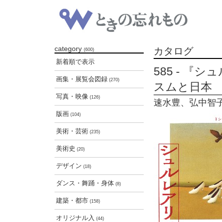
category
カタログ
(600)
新着順で表示
585 - 『
画集・展覧会図録
(270)
スムと日本
写真・映像
(126)
速水豊、弘中智子、
版画
(104)
美術・芸術
(235)
美術史
(20)
デザイン
(18)
ダンス・舞踊・身体
(8)
建築・都市
(158)
オリジナル入
(44)