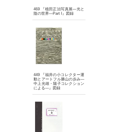
469 『植田正治写真展―光と
陰の世界―Part I』図録
449 『福井の小コレクター運
動とアートフル勝山の歩み―
中上光雄・陽子コレクション
による―』図録