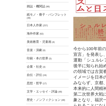
雑誌・機関誌
(96)
紙モノ・冊子・パンフレット
(39)
日本人作家
(257)
海外作家
(62)
美術教育・児童画
(4)
今から100年前
音楽・演劇
(6)
宣言」を発表し
印刷・本の世界
(5)
運動「シュルレ
後半に知られ始
企業・社史
(4)
の領域では古賀
自伝・評伝
(24)
イメージを日本
みならず、京都
思想・哲学
(17)
本来的に人間精
文学・エッセイ・評論
(48)
第二次世界大戦
象となり、福沢
歴史・ノンフィクション
(48)
られることにな