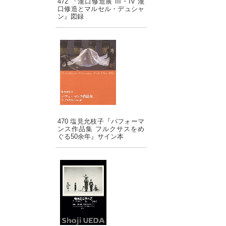
472 『瀧口修造展 III・IV 瀧
口修造とマルセル・デュシャ
ン』図録
470 塩見允枝子『パフォーマ
ンス作品集 フルクサスをめ
ぐる50余年』サイン本