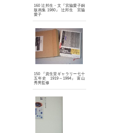
160 辻邦生・文『宮脇愛子銅
版画集 1980』 辻邦生 宮脇
愛子
150 『資生堂ギャラリー七十
五年史 1919～1994』 富山
秀男監修