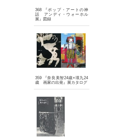
368 『ポップ・アートの神
話 アンディ・ウォーホル
展』図録
359 『奈良美智24歳×瑛九24
歳 画家の出発』展カタログ