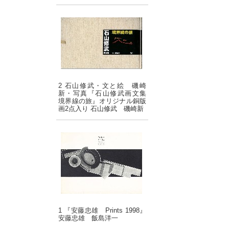
2 石山修武・文と絵 磯崎
新・写真『石山修武画文集
境界線の旅』オリジナル銅版
画2点入り 石山修武 磯崎新
1 『安藤忠雄 Prints 1998』
安藤忠雄 飯島洋一