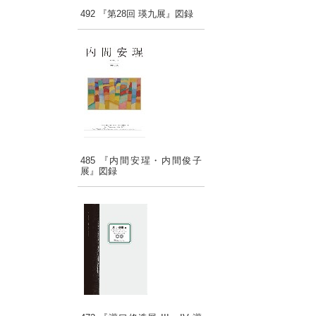
492 『第28回 瑛九展』図録
485 『内間安瑆・内間俊子
展』図録