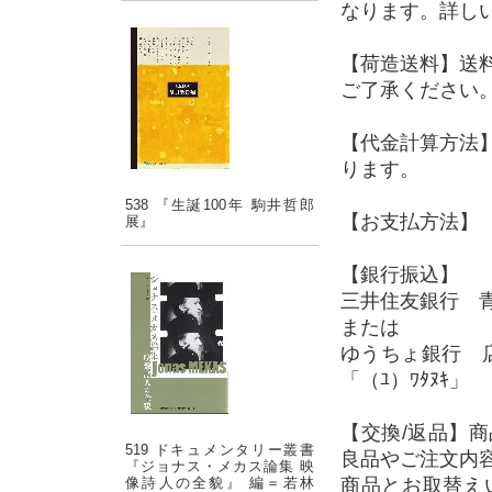
なります。詳し
【荷造送料】送
ご了承ください
【代金計算方法
ります。
538 『生誕100年 駒井哲郎
【お支払方法】 
展』
【銀行振込】
三井住友銀行 青
または
ゆうちょ銀行 店
「（ﾕ）ﾜﾀﾇｷ」
【交換/返品】
519 ドキュメンタリー叢書
良品やご注文内
『ジョナス・メカス論集 映
像詩人の全貌』 編＝若林
商品とお取替え