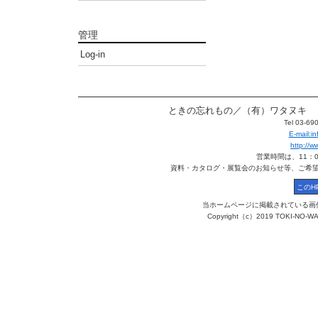
管理
Log-in
ときの忘れもの／（有）ワタヌキ 〒113
Tel 03-6
E-mail:
http://
営業時間は、11：
資料・カタログ・展覧会のお知らせ等、ご希
当ホームページに掲載されている画
Copyright（c）2019 TOKI-NO-WA