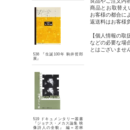
良品やご注文内
商品とお取替え
お客様の都合に
返送料はお客様
【個人情報の取
などの必要な場
とはございませ
538 『生誕100年 駒井哲郎
展』
519 ドキュメンタリー叢書
『ジョナス・メカス論集 映
像詩人の全貌』 編＝若林