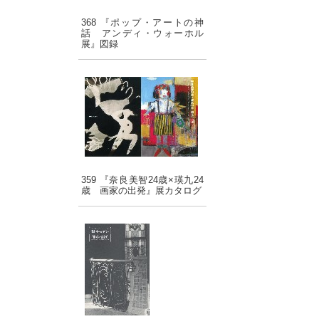
368 『ポップ・アートの神
話 アンディ・ウォーホル
展』図録
359 『奈良美智24歳×瑛九24
歳 画家の出発』展カタログ