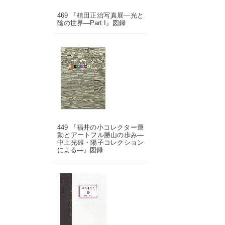
469 『植田正治写真展―光と
陰の世界―Part I』図録
449 『福井の小コレクター運
動とアートフル勝山の歩み―
中上光雄・陽子コレクション
による―』図録