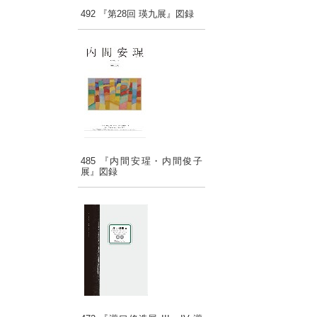
492 『第28回 瑛九展』図録
485 『内間安瑆・内間俊子
展』図録