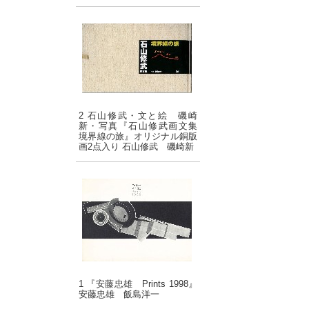
2 石山修武・文と絵 磯崎
新・写真『石山修武画文集
境界線の旅』オリジナル銅版
画2点入り 石山修武 磯崎新
1 『安藤忠雄 Prints 1998』
安藤忠雄 飯島洋一