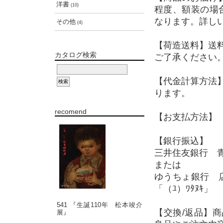
洋書
(10)
程度、額装の場
なります。詳し
その他
(4)
【荷造送料】送
カタログ検索
ご了承ください
【代金計算方法
ります。
recomend
【お支払方法】 
【銀行振込】
三井住友銀行 青
または
ゆうちょ銀行 店
「（ﾕ）ﾜﾀﾇｷ」
541 『生誕110年 松本竣介
【交換/返品】
展』