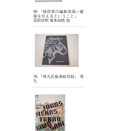
96 『植田実の編集現場―建
築を伝えるということ』
花田佳明 塚本由晴 他
36 『瑛九石版画総目録』 瑛
九