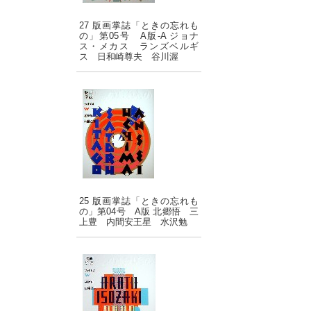
27 版画掌誌「ときの忘れも
の」第05号 A版-A ジョナ
ス・メカス ランズベルギ
ス 日和崎尊夫 谷川渥
25 版画掌誌「ときの忘れも
の」第04号 A版 北郷悟 三
上豊 内間安王星 水沢勉