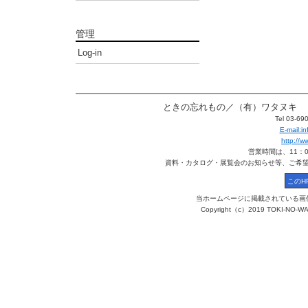
管理
Log-in
ときの忘れもの／（有）ワタヌキ 〒113
Tel 03-6
E-mail:
http://
営業時間は、11：
資料・カタログ・展覧会のお知らせ等、ご希
当ホームページに掲載されている画
Copyright（c）2019 TOKI-NO-WA