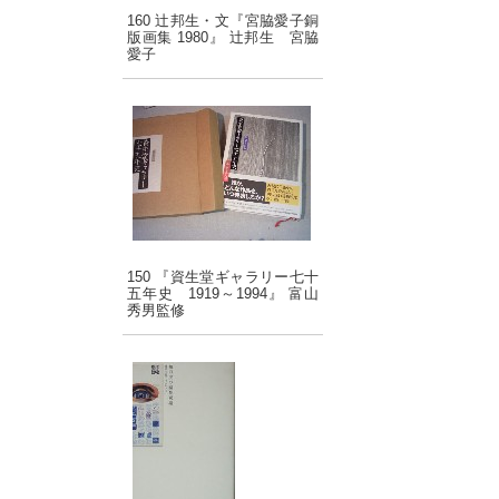
160 辻邦生・文『宮脇愛子銅
版画集 1980』 辻邦生 宮脇
愛子
150 『資生堂ギャラリー七十
五年史 1919～1994』 富山
秀男監修