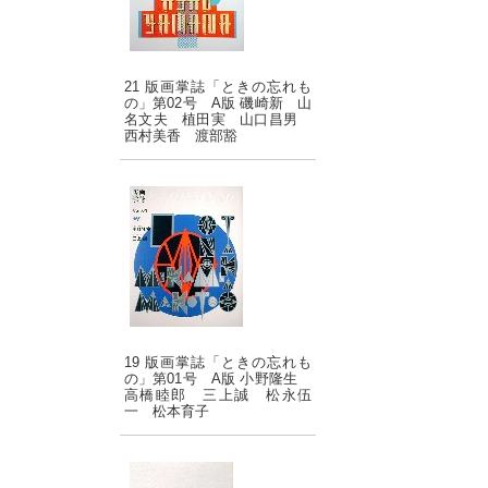
21 版画掌誌「ときの忘れも
の」第02号 A版 磯崎新 山
名文夫 植田実 山口昌男
西村美香 渡部豁
19 版画掌誌「ときの忘れも
の」第01号 A版 小野隆生
高橋睦郎 三上誠 松永伍
一 松本育子