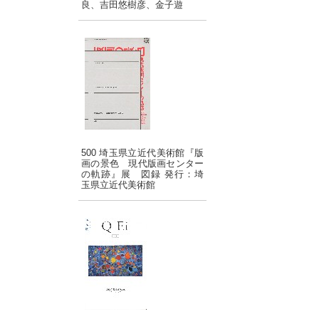
良、吉田悠樹彦、金子遊
500 埼玉県立近代美術館『版
画の景色 現代版画センター
の軌跡』展 図録 発行：埼
玉県立近代美術館