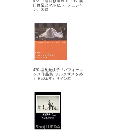
472 『瀧口修造展 III・IV 瀧
口修造とマルセル・デュシャ
ン』図録
470 塩見允枝子『パフォーマ
ンス作品集 フルクサスをめ
ぐる50余年』サイン本