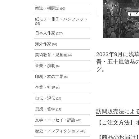
雑誌・機関誌
(96)
紙モノ・冊子・パンフレット
(39)
日本人作家
(257)
海外作家
(62)
2023年9月に
美術教育・児童画
(4)
吾・五十嵐敏恭
音楽・演劇
(6)
グ。
印刷・本の世界
(5)
企業・社史
(4)
自伝・評伝
(24)
思想・哲学
(17)
訪問販売法によ
文学・エッセイ・評論
(48)
【ご注文方法】
歴史・ノンフィクション
(48)
【商品のお届け