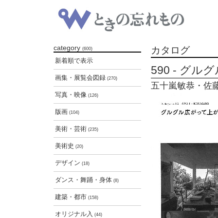
category
カタログ
(600)
新着順で表示
590 - グ
画集・展覧会図録
(270)
五十嵐敏恭・佐藤研吾
写真・映像
(126)
版画
(104)
美術・芸術
(235)
美術史
(20)
デザイン
(18)
ダンス・舞踊・身体
(8)
建築・都市
(158)
オリジナル入
(44)