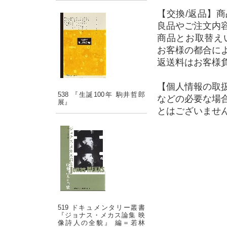
【交換/返品】
良品やご注文内
商品とお取替え
お客様の都合に
返送料はお客様
【個人情報の取
538 『生誕100年 駒井哲郎
などの必要な場
展』
とはございませ
519 ドキュメンタリー叢書
『ジョナス・メカス論集 映
像詩人の全貌』 編＝若林