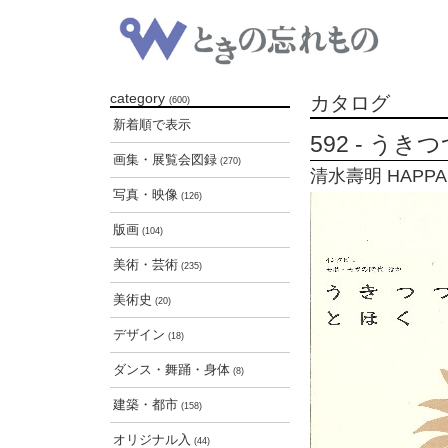
category
カタログ
(600)
新着順で表示
592 - う
画集・展覧会図録
(270)
清水壽明 HAPPA P
写真・映像
(126)
版画
(104)
美術・芸術
(235)
美術史
(20)
デザイン
(18)
ダンス・舞踊・身体
(8)
建築・都市
(158)
オリジナル入
(44)