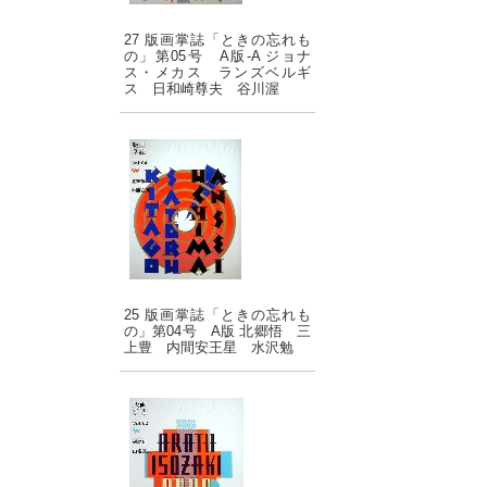
27 版画掌誌「ときの忘れも
の」第05号 A版-A ジョナ
ス・メカス ランズベルギ
ス 日和崎尊夫 谷川渥
25 版画掌誌「ときの忘れも
の」第04号 A版 北郷悟 三
上豊 内間安王星 水沢勉