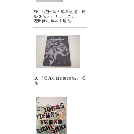
96 『植田実の編集現場―建
築を伝えるということ』
花田佳明 塚本由晴 他
36 『瑛九石版画総目録』 瑛
九