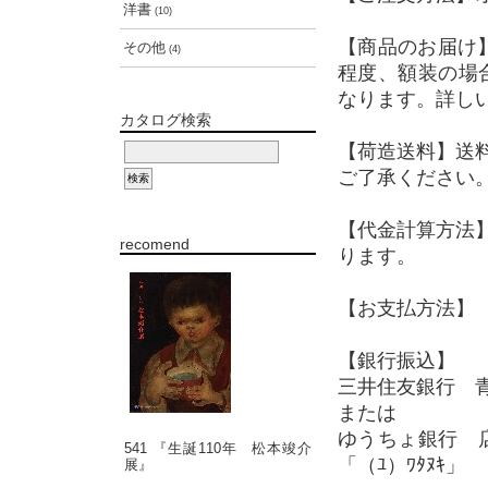
洋書
(10)
【商品のお届け
その他
(4)
程度、額装の場
なります。詳し
カタログ検索
【荷造送料】送
ご了承ください
【代金計算方法
recomend
ります。
【お支払方法】 
【銀行振込】
三井住友銀行 青
または
ゆうちょ銀行 店
541 『生誕110年 松本竣介
「（ﾕ）ﾜﾀﾇｷ」
展』