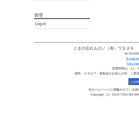
管理
Log-in
ときの忘れもの／（有）ワタヌキ 〒113
Tel 03-6
E-mail:
http://
営業時間は、11：
資料・カタログ・展覧会のお知らせ等、ご希
当ホームページに掲載されている画
Copyright（c）2019 TOKI-NO-WA