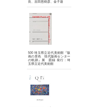
良、吉田悠樹彦、金子遊
500 埼玉県立近代美術館『版
画の景色 現代版画センター
の軌跡』展 図録 発行：埼
玉県立近代美術館