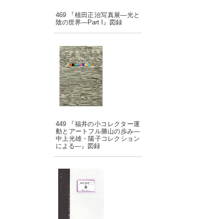
469 『植田正治写真展―光と
陰の世界―Part I』図録
449 『福井の小コレクター運
動とアートフル勝山の歩み―
中上光雄・陽子コレクション
による―』図録