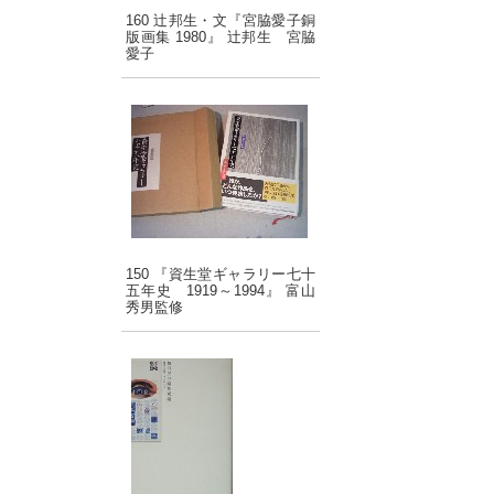
160 辻邦生・文『宮脇愛子銅
版画集 1980』 辻邦生 宮脇
愛子
150 『資生堂ギャラリー七十
五年史 1919～1994』 富山
秀男監修