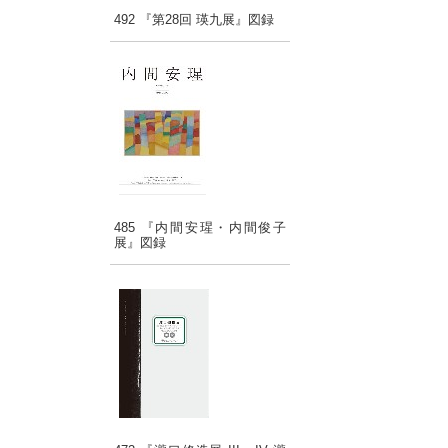
492 『第28回 瑛九展』図録
485 『内間安瑆・内間俊子
展』図録