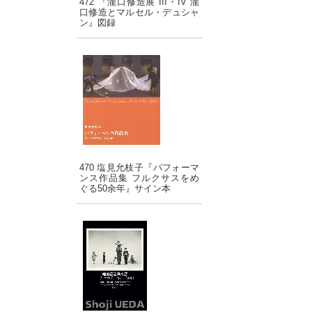
472 『瀧口修造展 III・IV 瀧
口修造とマルセル・デュシャ
ン』図録
470 塩見允枝子『パフォーマ
ンス作品集 フルクサスをめ
ぐる50余年』サイン本