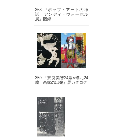
368 『ポップ・アートの神
話 アンディ・ウォーホル
展』図録
359 『奈良美智24歳×瑛九24
歳 画家の出発』展カタログ