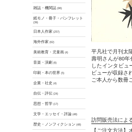
雑誌・機関誌
(96)
紙モノ・冊子・パンフレット
(39)
日本人作家
(257)
海外作家
(62)
平凡社で月刊太
美術教育・児童画
(4)
壽明さんが80
音楽・演劇
(6)
したインタビュ
ビューが収録さ
印刷・本の世界
(5)
ご本人から数冊
企業・社史
(4)
自伝・評伝
(24)
思想・哲学
(17)
文学・エッセイ・評論
(48)
訪問販売法によ
歴史・ノンフィクション
(48)
【ご注文方法】