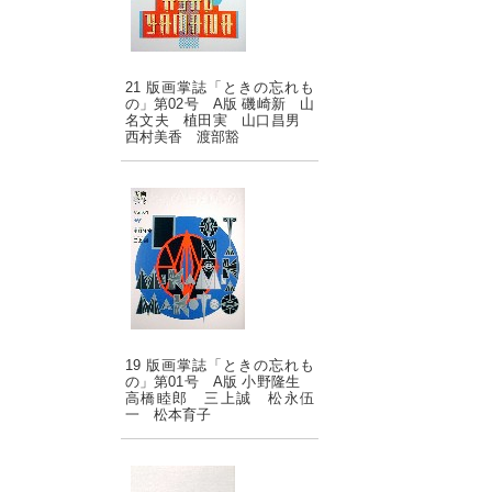
21 版画掌誌「ときの忘れも
の」第02号 A版 磯崎新 山
名文夫 植田実 山口昌男
西村美香 渡部豁
19 版画掌誌「ときの忘れも
の」第01号 A版 小野隆生
高橋睦郎 三上誠 松永伍
一 松本育子