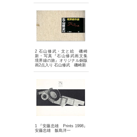
2 石山修武・文と絵 磯崎
新・写真『石山修武画文集
境界線の旅』オリジナル銅版
画2点入り 石山修武 磯崎新
1 『安藤忠雄 Prints 1998』
安藤忠雄 飯島洋一