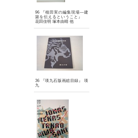
96 『植田実の編集現場―建
築を伝えるということ』
花田佳明 塚本由晴 他
36 『瑛九石版画総目録』 瑛
九