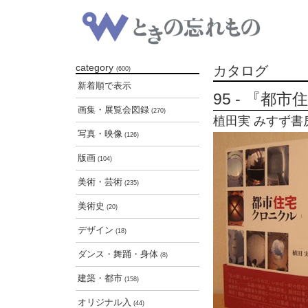
category
カタログ
(600)
新着順で表示
95 - 『都
画集・展覧会図録
(270)
植田実 みすず書房 
写真・映像
(126)
版画
(104)
美術・芸術
(235)
美術史
(20)
デザイン
(18)
ダンス・舞踊・身体
(8)
建築・都市
(158)
オリジナル入
(44)