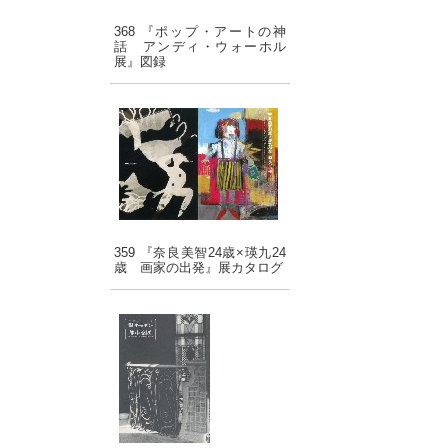
368 『ポップ・アートの神
話 アンディ・ウォーホル
展』図録
359 『奈良美智24歳×瑛九24
歳 画家の出発』展カタログ