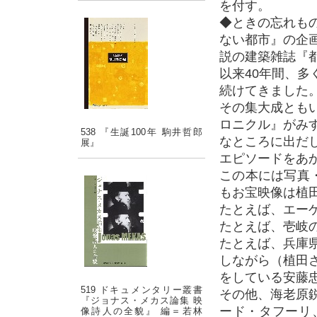
を付す。
◆ときの忘れも
ない都市』の企
説の建築雑誌『
以来40年間、
続けてきました
その集大成とも
ロニクル』がみ
538 『生誕100年 駒井哲郎
なところに出だ
展』
エピソードをあ
この本には写真
もお宝映像は植
たとえば、エー
たとえば、壱岐
たとえば、兵庫
しながら（植田
をしている安藤忠
519 ドキュメンタリー叢書
その他、海老原
『ジョナス・メカス論集 映
ード・タフーリ
像詩人の全貌』 編＝若林