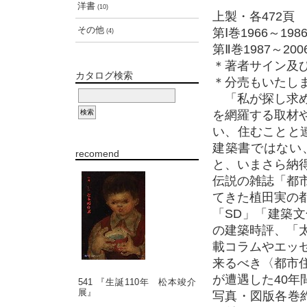
洋書
(10)
上製・各472頁
その他
第Ⅰ巻1966～198
(4)
第Ⅱ巻1987～200
＊著者サイン及
カタログ検索
＊分売もいたし
「私が探し求め
を網羅する取材
い、住むことと
建築書ではない
recomend
と、いまさら納
伝説の雑誌「都
てきた植田実の
「SD」「建築
の建築時評、「
載コラムやエッ
来るべき〈都市
が遭遇した40年
541 『生誕110年 松本竣介
展』
写真・図版各巻