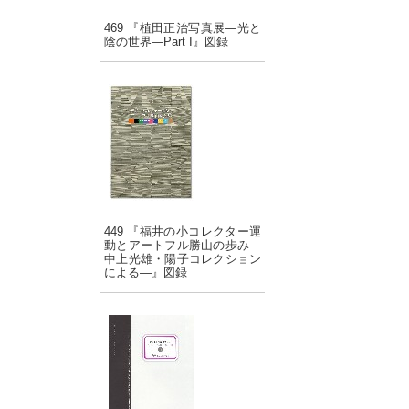
469 『植田正治写真展―光と
陰の世界―Part I』図録
449 『福井の小コレクター運
動とアートフル勝山の歩み―
中上光雄・陽子コレクション
による―』図録