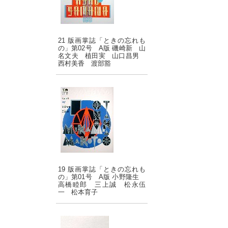
21 版画掌誌「ときの忘れも
の」第02号 A版 磯崎新 山
名文夫 植田実 山口昌男
西村美香 渡部豁
19 版画掌誌「ときの忘れも
の」第01号 A版 小野隆生
高橋睦郎 三上誠 松永伍
一 松本育子