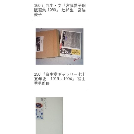
160 辻邦生・文『宮脇愛子銅
版画集 1980』 辻邦生 宮脇
愛子
150 『資生堂ギャラリー七十
五年史 1919～1994』 富山
秀男監修