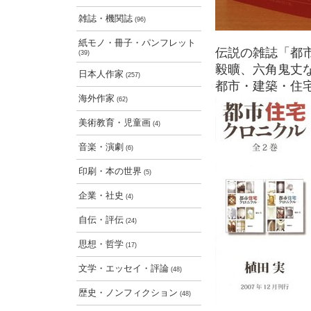
雑誌・機関誌
(96)
紙モノ・冊子・パンフレット
伝説の雑誌「都
(39)
毅曠、六角鬼丈
日本人作家
(257)
都市・建築・住
海外作家
(62)
美術教育・児童画
(4)
音楽・演劇
(6)
印刷・本の世界
(5)
企業・社史
(4)
自伝・評伝
(24)
思想・哲学
(17)
文学・エッセイ・評論
(48)
歴史・ノンフィクション
(48)