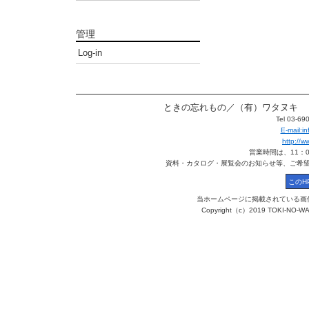
管理
Log-in
ときの忘れもの／（有）ワタヌキ 〒113
Tel 03-6
E-mail:
http://
営業時間は、11：
資料・カタログ・展覧会のお知らせ等、ご希
当ホームページに掲載されている画
Copyright（c）2019 TOKI-NO-WA