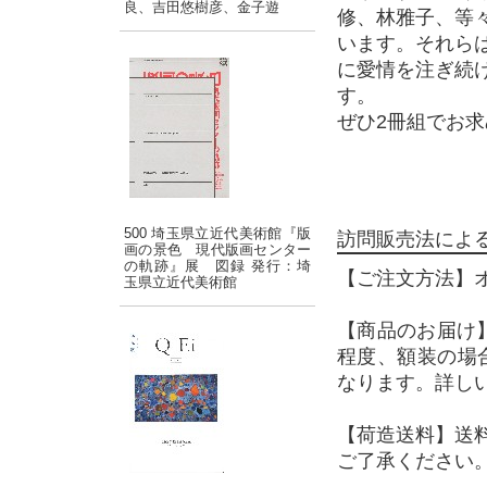
良、吉田悠樹彦、金子遊
修、林雅子、等
います。それら
に愛情を注ぎ続
す。
ぜひ2冊組でお
500 埼玉県立近代美術館『版
訪問販売法によ
画の景色 現代版画センター
の軌跡』展 図録 発行：埼
【ご注文方法】
玉県立近代美術館
【商品のお届け
程度、額装の場
なります。詳し
【荷造送料】送
ご了承ください