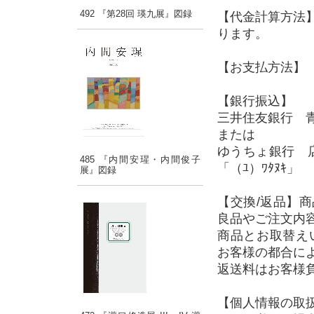
492 『第28回 瑛九展』図録
【代金計算方法
ります。
【お支払方法】 
【銀行振込】
三井住友銀行 青
または
ゆうちょ銀行 店
485 『内間安瑆・内間俊子
「（ﾕ）ﾜﾀﾇｷ」
展』図録
【交換/返品】
良品やご注文内
商品とお取替え
お客様の都合に
返送料はお客様
【個人情報の取