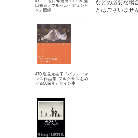
472 『瀧口修造展 III・IV 瀧
などの必要な場
口修造とマルセル・デュシャ
とはございませ
ン』図録
470 塩見允枝子『パフォーマ
ンス作品集 フルクサスをめ
ぐる50余年』サイン本