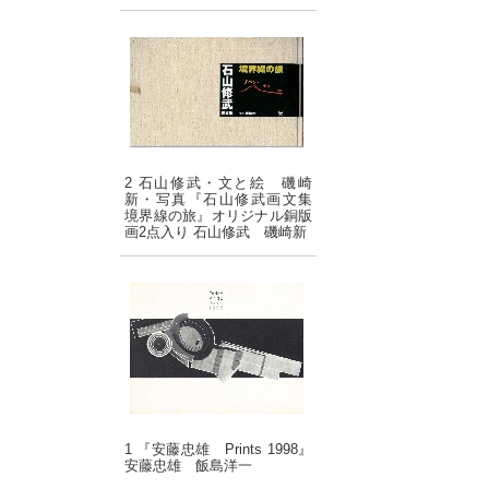
2 石山修武・文と絵 磯崎
新・写真『石山修武画文集
境界線の旅』オリジナル銅版
画2点入り 石山修武 磯崎新
1 『安藤忠雄 Prints 1998』
安藤忠雄 飯島洋一