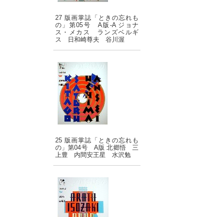
27 版画掌誌「ときの忘れも
の」第05号 A版-A ジョナ
ス・メカス ランズベルギ
ス 日和崎尊夫 谷川渥
25 版画掌誌「ときの忘れも
の」第04号 A版 北郷悟 三
上豊 内間安王星 水沢勉