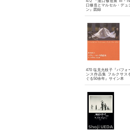
472 『瀧口修造展 III・I
口修造とマルセル・デュ
ン』図録
470 塩見允枝子『パフォ
ンス作品集 フルクサス
ぐる50余年』サイン本