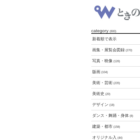
category
(600)
新着順で表示
画集・展覧会図録
(270)
写真・映像
(126)
版画
(104)
美術・芸術
(235)
美術史
(20)
デザイン
(18)
ダンス・舞踊・身体
(8)
建築・都市
(158)
オリジナル入
(44)