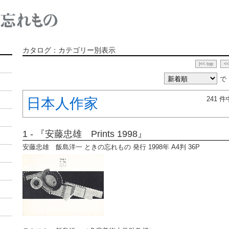
カタログ：カテゴリー別表示
|<< top
<<
で
241 
日本人作家
1 - 『安藤忠雄 Prints 1998』
安藤忠雄 飯島洋一 ときの忘れもの 発行 1998年 A4判 36P