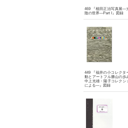
469 『植田正治写真展―
陰の世界―Part I』図録
449 『福井の小コレクタ
動とアートフル勝山の歩
中上光雄・陽子コレクシ
による―』図録