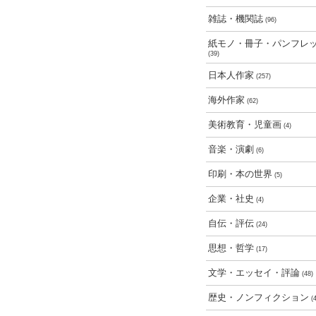
雑誌・機関誌
(96)
紙モノ・冊子・パンフレ
(39)
日本人作家
(257)
海外作家
(62)
美術教育・児童画
(4)
音楽・演劇
(6)
印刷・本の世界
(5)
企業・社史
(4)
自伝・評伝
(24)
思想・哲学
(17)
文学・エッセイ・評論
(48)
歴史・ノンフィクション
(4