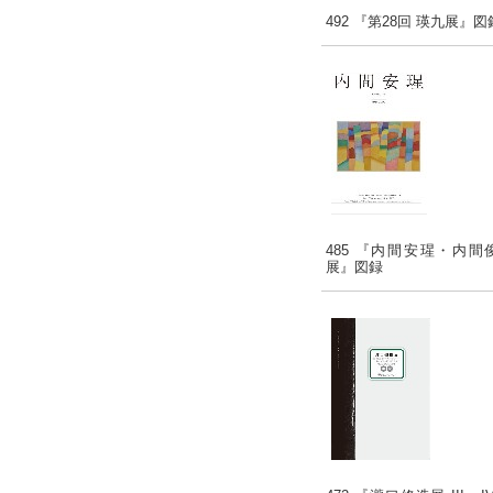
492 『第28回 瑛九展』図
485 『内間安瑆・内間
展』図録