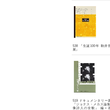
538 『生誕100年 駒井
展』
519 ドキュメンタリー
『ジョナス・メカス論集
像詩人の全貌』 編＝