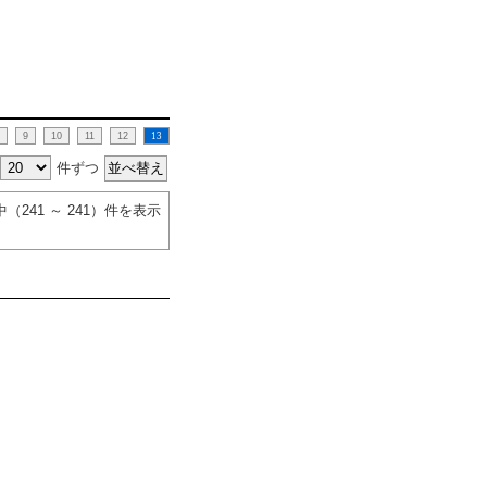
9
10
11
12
13
件ずつ
件中（241 ～ 241）件を表示