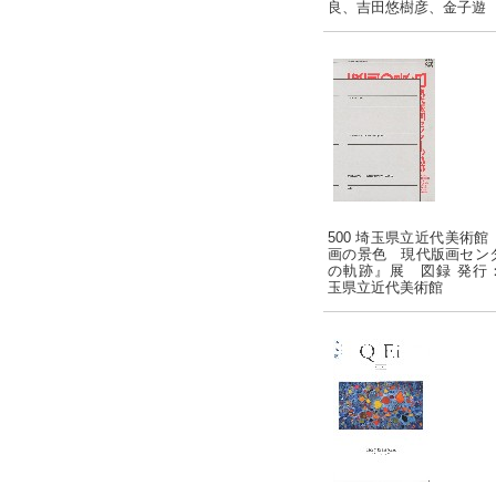
良、吉田悠樹彦、金子遊
500 埼玉県立近代美術館
画の景色 現代版画セン
の軌跡』展 図録 発行
玉県立近代美術館