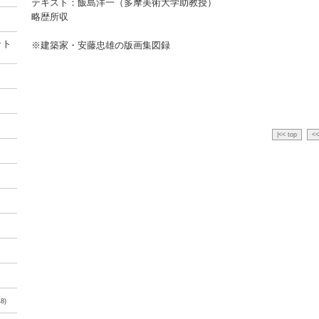
テキスト：飯島洋一（多摩美術大学助教授）
略歴所収
ット
※建築家・安藤忠雄の版画集図録
|<< top
<<
8)