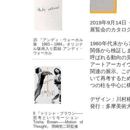
2019年9月14
展覧会のカタロ
15 『アンディ・ウォーホル
1960年代末か
展 1983～1984』オリジナ
ル版画入り図録 アンディ・
関係から検証し
ウォーホル
呼ばれる動向の
アートアーカイ
関連の展示、こ
いて再考するた
つの柱を中心に
デザイン：川村
発行：多摩美術
9 『トリシャ・ブラウン――
思考というモーション
Trisha Brown――Motion of
Thought』 岡崎乾二郎監修