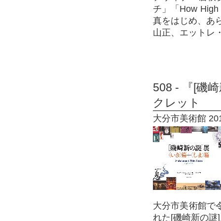
チ」「How Hi
真をはじめ、あ
山正、エットレ
508 - 『
クレット
大分市美術館 2019
大分市美術館で令
れた[磯崎新の謎