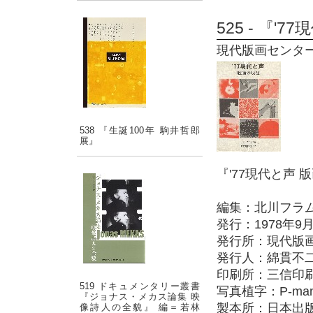
525 - 『'
現代版画センター 19
538 『生誕100年 駒井哲郎
展』
『'77現代と声 
編集：北川フラム
発行：1978年9
発行所：現代版
発行人：綿貫不
印刷所：三信印
519 ドキュメンタリー叢書
写真植字：P-m
『ジョナス・メカス論集 映
製本所：日本出
像詩人の全貌』 編＝若林