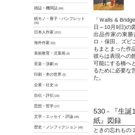
雑誌・機関誌
(96)
紙モノ・冊子・パンフレット
「Ｗalls & B
(39)
日～10月9日)の
日本人作家
(257)
出品作家の東勝
ロ・保田、ズビ
海外作家
(62)
もまとまった作
美術教育・児童画
(4)
彼らは表現への
可能にする橋へ
音楽・演劇
(6)
るために必要な
印刷・本の世界
(5)
た。
企業・社史
(4)
自伝・評伝
(24)
思想・哲学
(17)
530 - 『
文学・エッセイ・評論
(48)
紙』図録
歴史・ノンフィクション
(48)
ときの忘れもの 202