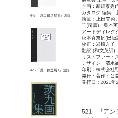
展覧会 主催：
企画：新畑泰秀(学
カタログ 編集
447 『瀧口修造展 II』図録
執筆：上田杏菜、
子(司書)、島本
アートディレク
秋本真奈帆(出版
校正：岩崎方子
翻訳 (和文英訳
リストファー・
デザイン：清水
印刷：株式会社
425 『瀧口修造展 I』図録
発行・著作：公
発行日：2021年
521 - 『