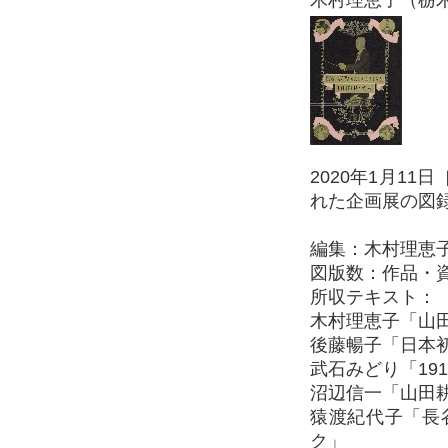
木村理恵子（栃木県立
2020年1月1
れた企画展の図
編集：木村理恵
図版数：作品・資
所収テキスト：
木村理恵子「山
後藤暢子「日本
武石みどり「19
沼辺信一「山田
猿渡紀代子「長
ク」