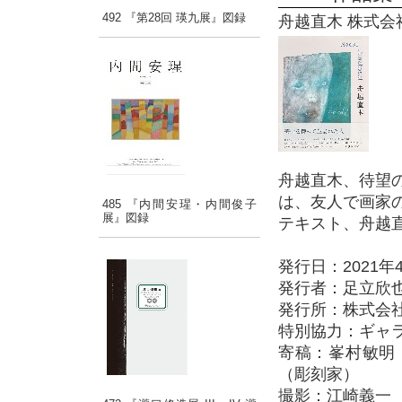
492 『第28回 瑛九展』図録
舟越直木 株式会社求
舟越直木、待望
は、友人で画家の
485 『内間安瑆・内間俊子
展』図録
テキスト、舟越
発行日：2021年
発行者：足立欣
発行所：株式会
特別協力：ギャ
寄稿：峯村敏明
（彫刻家）
撮影：江崎義一