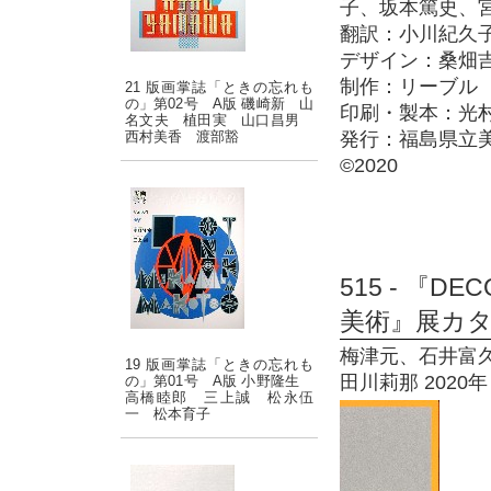
子、坂本篤史、
翻訳：小川紀久
デザイン：桑畑
制作：リーブル
21 版画掌誌「ときの忘れも
の」第02号 A版 磯崎新 山
印刷・製本：光
名文夫 植田実 山口昌男
西村美香 渡部豁
発行：福島県立
©2020
515 - 『
美術』展カ
梅津元、石井富
19 版画掌誌「ときの忘れも
田川莉那 2020
の」第01号 A版 小野隆生
高橋睦郎 三上誠 松永伍
一 松本育子