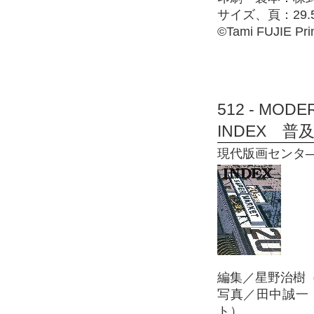
サイズ、頁：29.5
©Tami FUJIE Prin
512 - MOD
INDEX 普
現代版画センタ― 19
編集／星野治樹
写真／田中誠一
ト）