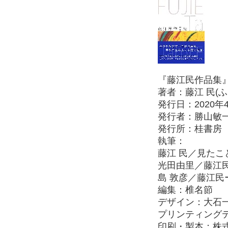
『藤江民作品集
著者：藤江 民(
発行日：2020年
発行者：勝山敏
発行所：桂書房
執筆：
藤江 民／見た
光田由里／藤江
島 敦彦／藤江
編集：椎名節
デザイン：大石一
プリンティング
印刷・製本：株