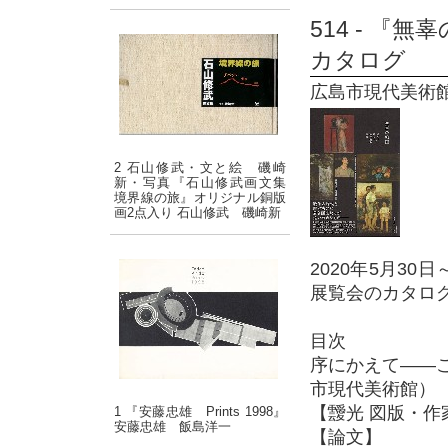
514 - 
カタログ
広島市現代美術館 
2 石山修武・文と絵 磯崎
新・写真『石山修武画文集
境界線の旅』オリジナル銅版
画2点入り 石山修武 磯崎新
2020年5月3
展覧会のカタロ
目次
序にかえて――
市現代美術館）
【靉光 図版・作
1 『安藤忠雄 Prints 1998』
安藤忠雄 飯島洋一
【論文】