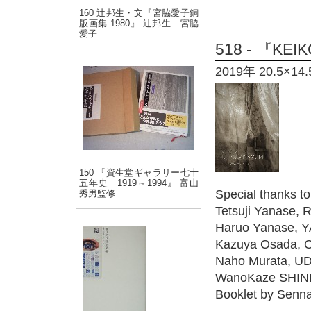
160 辻邦生・文『宮脇愛子銅
版画集 1980』 辻邦生 宮脇
愛子
518 - 『KEI
2019年 20.5×14.
150 『資生堂ギャラリー七十
五年史 1919～1994』 富山
Special thanks 
秀男監修
Tetsuji Yanase,
Haruo Yanase, 
Kazuya Osada, 
Naho Murata, U
WanoKaze SHIN
Booklet by Senn