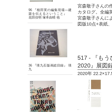
宮森敬子さんの
96 『植田実の編集現場―建
カタログ。全編
築を伝えるということ』
花田佳明 塚本由晴 他
宮森敬子さんに
図版10点+表紙
517 - 
2020』展図
36 『瑛九石版画総目録』 瑛
九
2020年 22.2×17.