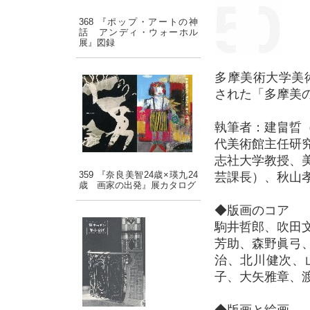
368 『ポップ・アートの神
話 アンディ・ウォーホル
展』図録
多摩美術大学美術館
された「多摩美
執筆者：建畠晢
代美術館主任研
志社大学教授、
359 『奈良美智24歳×瑛九24
芸課長）、秋山
歳 画家の出発』展カタログ
◆版画のコア
駒井哲郎、吹田
芳助、森野眞弓
治、北川健次、
子、大矢雅章、