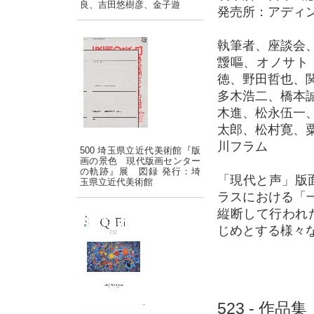
良、吉田悠樹彦、金子遊
発売所：アディ
執筆者、座談会
靉嘔、オノサト
徳、野田哲也、
多木浩二、橋本
木進、松永伍一
太郎、松村寛、
川フラム
500 埼玉県立近代美術館『版
画の景色 現代版画センター
の軌跡』展 図録 発行：埼
「現代と声」版面
玉県立近代美術館
ラスにおける「一
縦断して行われ
じめとする様々
523 - 作