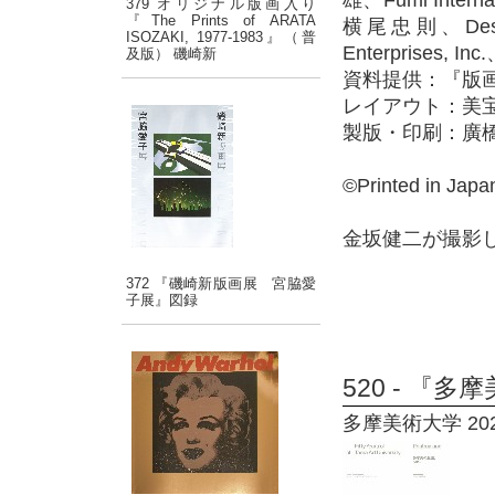
雄、Fumi Inte
379 オリジナル版画入り
『The Prints of ARATA
横尾忠則、Des Moi
ISOZAKI, 1977-1983』（普
Enterprises, Inc
及版） 磯崎新
資料提供：『版画
レイアウト：美
製版・印刷：廣
©Printed in Japan
金坂健二が撮影
372 『磯崎新版画展 宮脇愛
子展』図録
520 - 『
多摩美術大学 2021年