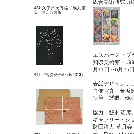
総合美術研究所編 
424 久保貞次郎編『瑛九画
集』限定特製版
エスパース・プラン
知県美術館（198
月11日～6月2
419 『宮脇愛子新作展2013』
表紙デザイン：
肖像写真：金坂
執筆：靉嘔、飯
一
協力：飯村隆彦、
ギャラリー・シ
財団法人 草月会