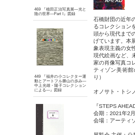
469 『植田正治写真展―光と
陰の世界―Part I』図録
石橋財団の近年
るコレクション
頭から現代まで
げています。本
象表現主義の女
現代絵画など、未
家の肖像写真コ
ティゾン美術館
449 『福井の小コレクター運
り）
動とアートフル勝山の歩み―
中上光雄・陽子コレクション
による―』図録
オノサト・トシ
『STEPS AHEAD: 
会期：2021年2月1
会場：アーティ