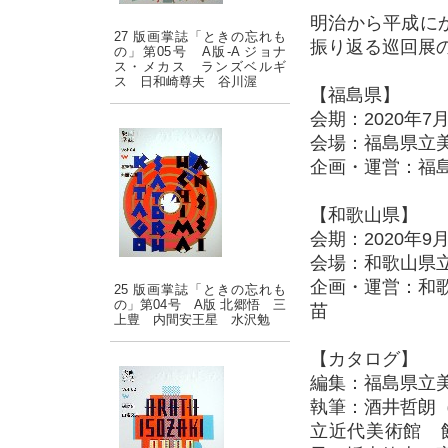
明治から平成に
27 版画掌誌「ときの忘れも
振り返る巡回展
の」第05号 A版-A ジョナ
ス・メカス ランズベルギ
ス 日和崎尊夫 谷川渥
【福島県】
会期：2020年7
会場：福島県立
企画・運営：福
【和歌山県】
会期：2020年9
会場：和歌山県
企画・運営：和
25 版画掌誌「ときの忘れも
の」第04号 A版 北郷悟 三
苗
上豊 内間安王星 水沢勉
【カタログ】
編集：福島県立
執筆：酒井哲朗
立近代美術館 