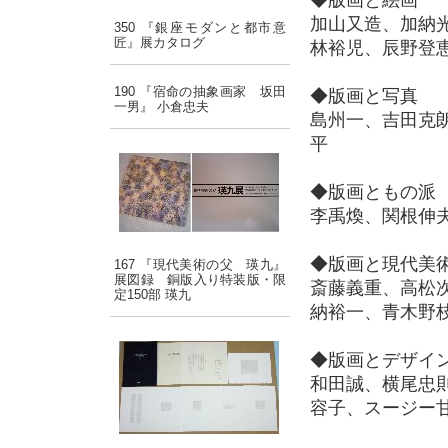
◆版画と絵画
加山又造、加納
350 『銀座モダンと都市意
匠』展カタログ
林裕児、辰野登
190 『宿命の抽象画家 坂田
◆版画と写真
一男』 小倉忠夫
島州一、吉田克
平
◆版画ともの派
李禹煥、関根伸
◆版画と現代美
167 『現代美術の父 瑛九』
展図録 銅版入り特装版・限
斎藤義重、高松
定150部 瑛九
納裕一、青木野
◆版画とデザイ
和田誠、横尾忠
容子、スージー