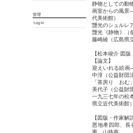
静物としての動
画室からの風景
管理
代美術館）
Log-in
靉光のシュルレ
靉光《静物》（
藤崎綾（広島県
【松本竣介 図版
【論文】
迎えいれる絵画
中淳（公益財団
「茶房りゝおむ
美代子（公益財
一九三七年の松
県立近代美術館
【図版・作家解
恩地孝四郎、長
男、山路商、