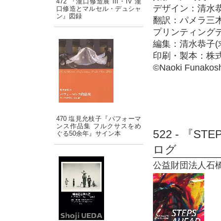
472 『瀧口修造展 III・IV 瀧
デザイン：清水恭
口修造とマルセル・デュシャ
ン』図録
翻訳：パメラ三木
プリンティングデ
編集：清水恭子(
印刷・製本：株
©Naoki Funakosh
470 塩見允枝子『パフォーマ
ンス作品集 フルクサスをめ
522 - 『STE
ぐる50余年』サイン本
ログ
公益財団法人石橋財