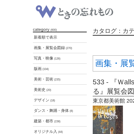
category
カタログ：カ
(600)
新着順で表示
画集・展覧会図録
(270)
写真・映像
(126)
画集・展
版画
(104)
美術・芸術
(235)
533 - 『Ｗa
美術史
る』展覧会
(20)
デザイン
東京都美術館 202
(18)
ダンス・舞踊・身体
(8)
建築・都市
(158)
オリジナル入
(44)