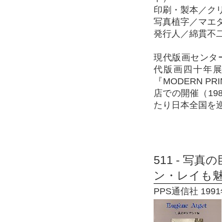
印刷・製本／ク
写真植字／マエ
発行人／綿貫不
現代版画センターの
代版画四十年
『MODERN P
店での開催（19
たり日本全国を巡
511 - 写
ン・レイも
PPS通信社 1991年