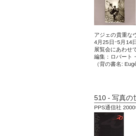
アジェの貴重なヴ
4月25日ｰ5月1
展覧会にあわせ
編集：ロバート
（背の書名: Eugèn
510 - 写
PPS通信社 2000年