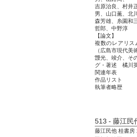
吉原治良、村井
男、山口薫、北
森芳雄、糸園和
哲郎、中野淳
【論文】
複数のレアリス
（広島市現代美
靉光、竣介、そ
グ・著述 橘川
関連年表
作品リスト
執筆者略歴
513 - 藤江
藤江民他 桂書房 20