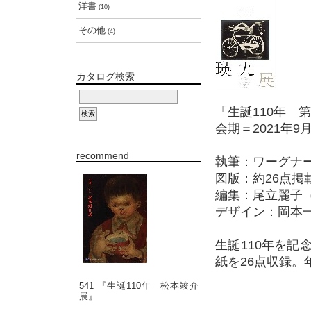
洋書
(10)
その他
(4)
カタログ検索
「生誕110年 
会期＝2021年9
recommend
執筆：ワーグナ
図版：約26点掲
編集：尾立麗子
デザイン：岡本
生誕110年を
紙を26点収録。
541 『生誕110年 松本竣介
展』